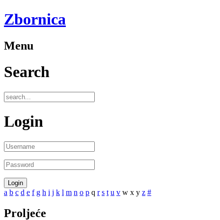
Zbornica
Menu
Search
Login
a
b
c
d
e
f
g
h
i
j
k
l
m
n
o
p
q
r
s
t
u
v
w
x
y
z
#
Proljeće