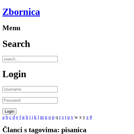
Zbornica
Menu
Search
Login
a
b
c
d
e
f
g
h
i
j
k
l
m
n
o
p
q
r
s
t
u
v
w
x
y
z
#
Članci s tagovima: pisanica