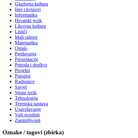
Glazbena kultura
Igre i kvizovi
Informatika
Hrvatski jezik
Likovna kultura
Listići
Mali odmor
Matematika
Ostalo
Predavanja
Prezentacije
Priroda i društvo
Projekti
Putopisi
Radionice
Savjet
Strani jezik
Tehnologija
Terenska nastava
Usavršavanje
Vaši rezultati
Zanimljivosti
Oznake / tagovi (zbirka)