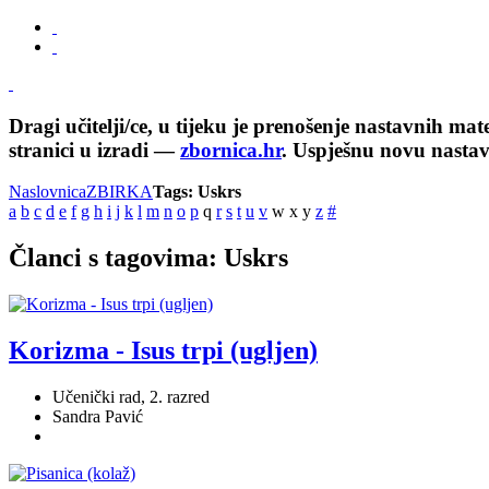
Dragi učitelji/ce, u tijeku je prenošenje nastavnih ma
stranici u izradi —
zbornica.hr
. Uspješnu novu nasta
Naslovnica
ZBIRKA
Tags: Uskrs
a
b
c
d
e
f
g
h
i
j
k
l
m
n
o
p
q
r
s
t
u
v
w
x
y
z
#
Članci s tagovima: Uskrs
Korizma - Isus trpi (ugljen)
Učenički rad, 2. razred
Sandra Pavić