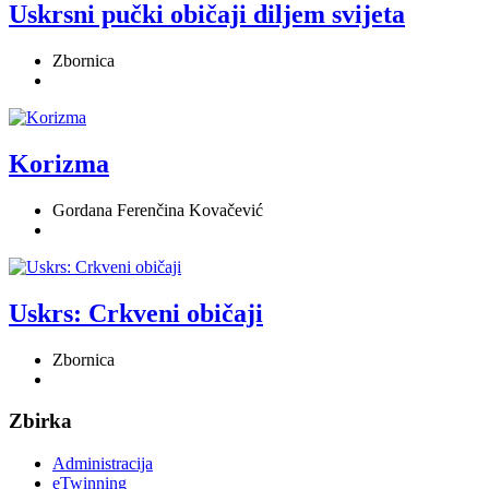
Uskrsni pučki običaji diljem svijeta
Zbornica
Korizma
Gordana Ferenčina Kovačević
Uskrs: Crkveni običaji
Zbornica
Zbirka
Administracija
eTwinning