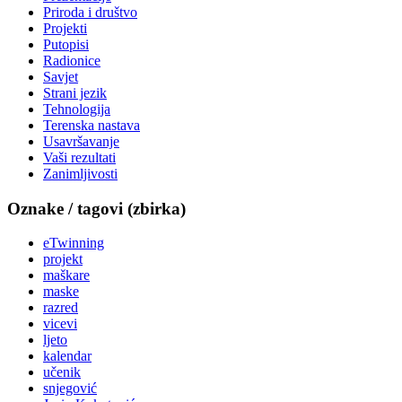
Priroda i društvo
Projekti
Putopisi
Radionice
Savjet
Strani jezik
Tehnologija
Terenska nastava
Usavršavanje
Vaši rezultati
Zanimljivosti
Oznake / tagovi (zbirka)
eTwinning
projekt
maškare
maske
razred
vicevi
ljeto
kalendar
učenik
snjegović