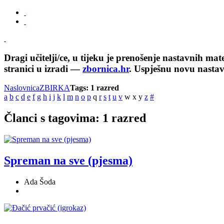
Dragi učitelji/ce, u tijeku je prenošenje nastavnih ma
stranici u izradi —
zbornica.hr
. Uspješnu novu nasta
Naslovnica
ZBIRKA
Tags: 1 razred
a
b
c
d
e
f
g
h
i
j
k
l
m
n
o
p
q
r
s
t
u
v
w
x
y
z
#
Članci s tagovima: 1 razred
Spreman na sve (pjesma)
Ada Šoda