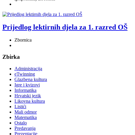
Prijedlog lektirnih djela za 1. razred OŠ
Zbornica
Zbirka
Administracija
eTwinning
Glazbena kultura
Igre i kvizovi
Informatika
Hrvatski jezik
Likovna kultura
Listići
Mali odmor
Matematika
Ostalo
Predavanja
Prezentacije