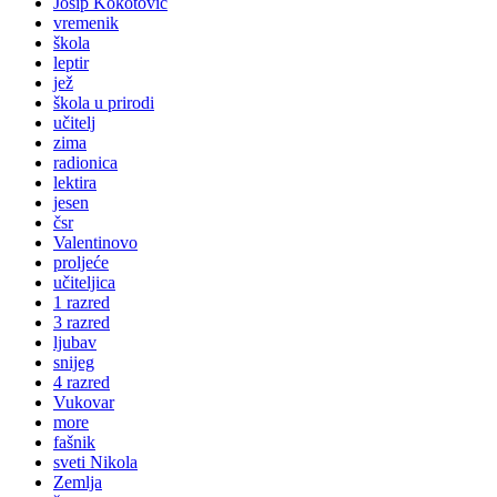
Josip Kokotović
vremenik
škola
leptir
jež
škola u prirodi
učitelj
zima
radionica
lektira
jesen
čsr
Valentinovo
proljeće
učiteljica
1 razred
3 razred
ljubav
snijeg
4 razred
Vukovar
more
fašnik
sveti Nikola
Zemlja