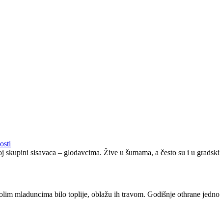
osti
ijoj skupini sisavaca – glodavcima. Žive u šumama, a često su i u grads
golim mladuncima bilo toplije, oblažu ih travom. Godišnje othrane jedno