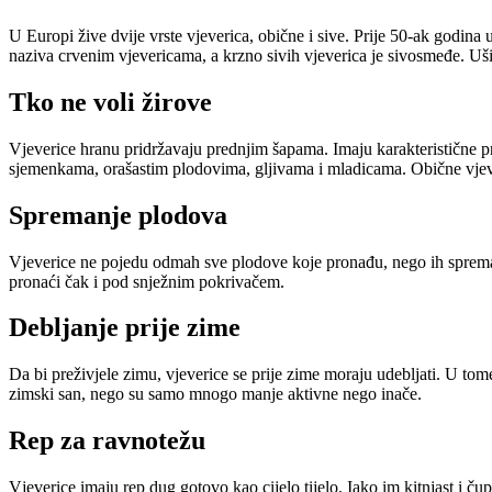
U Europi žive dvije vrste vjeverica, obične i sive. Prije 50-ak godin
naziva crvenim vjevericama, a krzno sivih vjeverica je sivosmeđe. Uši
Tko ne voli žirove
Vjeverice hranu pridržavaju prednjim šapama. Imaju karakteristične pred
sjemenkama, orašastim plodovima, gljivama i mladicama. Obične vjeve
Spremanje plodova
Vjeverice ne pojedu odmah sve plodove koje pronađu, nego ih spremaj
pronaći čak i pod snježnim pokrivačem.
Debljanje prije zime
Da bi preživjele zimu, vjeverice se prije zime moraju udebljati. U tome
zimski san, nego su samo mnogo manje aktivne nego inače.
Rep za ravnotežu
Vjeverice imaju rep dug gotovo kao cijelo tijelo. Iako im kitnjast i ču