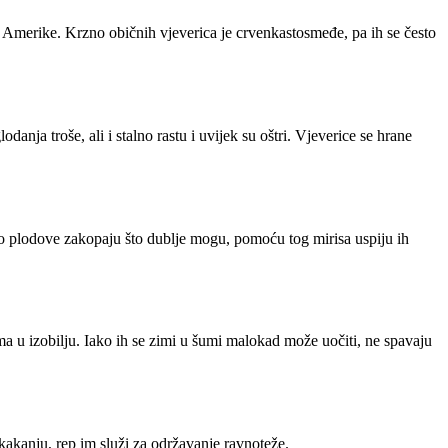
ne Amerike. Krzno običnih vjeverica je crvenkastosmeđe, pa ih se često
nja troše, ali i stalno rastu i uvijek su oštri. Vjeverice se hrane
ko plodove zakopaju što dublje mogu, pomoću tog mirisa uspiju ih
ima u izobilju. Iako ih se zimi u šumi malokad može uočiti, ne spavaju
skakanju, rep im služi za održavanje ravnoteže.