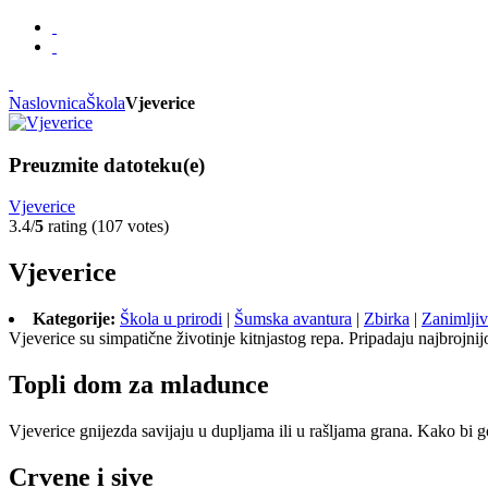
Naslovnica
Škola
Vjeverice
Preuzmite datoteku(e)
Vjeverice
3.4/
5
rating (107 votes)
Vjeverice
Kategorije:
Škola u prirodi
|
Šumska avantura
|
Zbirka
|
Zanimljiv
Vjeverice su simpatične životinje kitnjastog repa. Pripadaju najbrojn
Topli dom za mladunce
Vjeverice gnijezda savijaju u dupljama ili u rašljama grana. Kako bi 
Crvene i sive