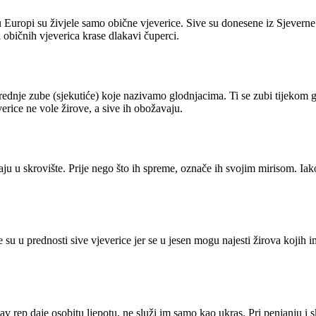
a u Europi su živjele samo obične vjeverice. Sive su donesene iz Sjever
 običnih vjeverica krase dlakavi čuperci.
nje zube (sjekutiće) koje nazivamo glodnjacima. Ti se zubi tijekom gloda
rice ne vole žirove, a sive ih obožavaju.
u u skrovište. Prije nego što ih spreme, označe ih svojim mirisom. Ia
 su u prednosti sive vjeverice jer se u jesen mogu najesti žirova kojih 
pav rep daje osobitu ljepotu, ne služi im samo kao ukras. Pri penjanju i 