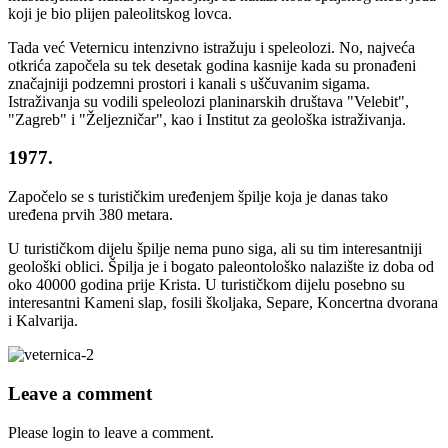
koji je bio plijen paleolitskog lovca.
Tada već Veternicu intenzivno istražuju i speleolozi. No, najveća
otkrića započela su tek desetak godina kasnije kada su pronađeni
značajniji podzemni prostori i kanali s uščuvanim sigama.
Istraživanja su vodili speleolozi planinarskih društava "Velebit",
"Zagreb" i "Željezničar", kao i Institut za geološka istraživanja.
1977.
Započelo se s turističkim uređenjem špilje koja je danas tako
uređena prvih 380 metara.
U turističkom dijelu špilje nema puno siga, ali su tim interesantniji
geološki oblici. Špilja je i bogato paleontološko nalazište iz doba od
oko 40000 godina prije Krista. U turističkom dijelu posebno su
interesantni Kameni slap, fosili školjaka, Separe, Koncertna dvorana
i Kalvarija.
Leave a comment
Please login to leave a comment.