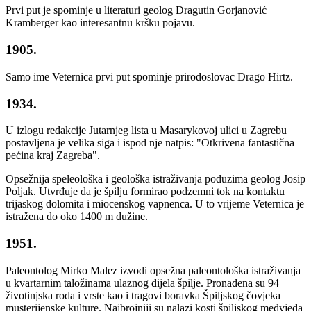
Prvi put je spominje u literaturi geolog Dragutin Gorjanović
Kramberger kao interesantnu kršku pojavu.
1905.
Samo ime Veternica prvi put spominje prirodoslovac Drago Hirtz.
1934.
U izlogu redakcije Jutarnjeg lista u Masarykovoj ulici u Zagrebu
postavljena je velika siga i ispod nje natpis: "Otkrivena fantastična
pećina kraj Zagreba".
Opsežnija speleološka i geološka istraživanja poduzima geolog Josip
Poljak. Utvrđuje da je špilju formirao podzemni tok na kontaktu
trijaskog dolomita i miocenskog vapnenca. U to vrijeme Veternica je
istražena do oko 1400 m dužine.
1951.
Paleontolog Mirko Malez izvodi opsežna paleontološka istraživanja
u kvartarnim taložinama ulaznog dijela špilje. Pronađena su 94
životinjska roda i vrste kao i tragovi boravka Špiljskog čovjeka
musterijenske kulture. Najbrojniji su nalazi kosti špiljskog medvjeda