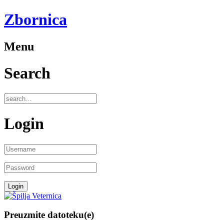
Zbornica
Menu
Search
Login
Preuzmite datoteku(e)