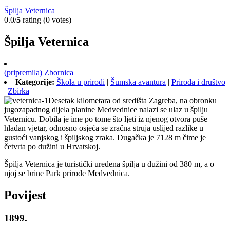
Špilja Veternica
0.0/
5
rating (0 votes)
Špilja Veternica
(pripremila) Zbornica
Kategorije:
Škola u prirodi
|
Šumska avantura
|
Priroda i društvo
|
Zbirka
Desetak kilometara od središta Zagreba, na obronku
jugozapadnog dijela planine Medvednice nalazi se ulaz u špilju
Veternicu. Dobila je ime po tome što ljeti iz njenog otvora puše
hladan vjetar, odnosno osjeća se zračna struja uslijed razlike u
gustoći vanjskog i špiljskog zraka. Dugačka je 7128 m čime je
četvrta po dužini u Hrvatskoj.
Špilja Veternica je turistički uređena špilja u dužini od 380 m, a o
njoj se brine Park prirode Medvednica.
Povijest
1899.