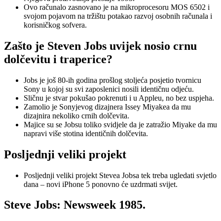
Ovo računalo zasnovano je na mikroprocesoru MOS 6502 i
svojom pojavom na tržištu potakao razvoj osobnih računala i
korisničkog sofvera.
Zašto je Steven Jobs uvijek nosio crnu
dolčevitu i traperice?
Jobs je još 80-ih godina prošlog stoljeća posjetio tvornicu
Sony u kojoj su svi zaposlenici nosili identičnu odjeću.
Sličnu je stvar pokušao pokrenuti i u Appleu, no bez uspjeha.
Zamolio je Sonyjevog dizajnera Issey Miyakea da mu
dizajnira nekoliko crnih dolčevita.
Majice su se Jobsu toliko svidjele da je zatražio Miyake da mu
napravi više stotina identičnih dolčevita.
Posljednji veliki projekt
Posljednji veliki projekt Stevea Jobsa tek treba ugledati svjetlo
dana – novi iPhone 5 ponovno će uzdrmati svijet.
Steve Jobs: Newsweek 1985.