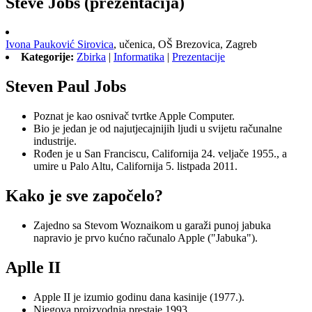
Steve Jobs (prezentacija)
Ivona Pauković Sirovica
,
učenica,
OŠ Brezovica, Zagreb
Kategorije:
Zbirka
|
Informatika
|
Prezentacije
Steven Paul Jobs
Poznat je kao osnivač tvrtke Apple Computer.
Bio je jedan je od najutjecajnijih ljudi u svijetu računalne
industrije.
Rođen je u San Franciscu, Californija 24. veljače 1955., a
umire u Palo Altu, Californija 5. listpada 2011.
Kako je sve započelo?
Zajedno sa Stevom Woznaikom u garaži punoj jabuka
napravio je prvo kućno računalo Apple ("Jabuka").
Aplle II
Apple II je izumio godinu dana kasinije (1977.).
Njegova proizvodnja prestaje 1993.