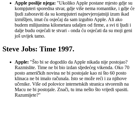
Apple poslije njega:
"Ukoliko Apple postane mjesto gdje su
kompjuteri sporedna stvar, gdje više nema romantike, i gdje će
ljudi zaboraviti da su kompjuteri najnevjerojatniji izum ikad
izmišljen, imat ću osjećaj da sam izgubio Apple. Ali ako
budem milijunima kilometara udaljen od firme, a svi ti ljudi i
dalje budu osjećali te stvari - onda ću osjećati da su moji geni
još uvijek tamo.
Steve Jobs: Time 1997.
Apple:
"Što bi se dogodilo da Apple nikada nije postojao?
Razmislite. Time ne bi bio izdan sljedećeg vikenda. Oko 70
posto američkih novina ne bi postojale kao ni što 60 posto
klinaca ne bi imalo računala. Isto se može reći i za njihove
učenike. Više od polovice internetskih stranica stvorenih na
Macu ne bi postojale. Znači, tu ima nešto što vrijedi spasiti.
Razumijete?"