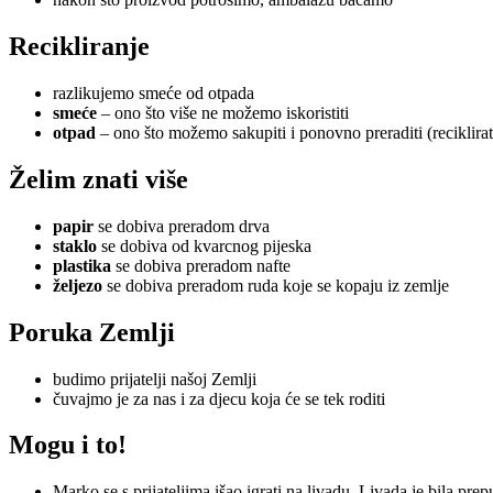
Recikliranje
razlikujemo smeće od otpada
smeće
– ono što više ne možemo iskoristiti
otpad
– ono što možemo sakupiti i ponovno preraditi (reciklirat
Želim znati više
papir
se dobiva preradom drva
staklo
se dobiva od kvarcnog pijeska
plastika
se dobiva preradom nafte
željezo
se dobiva preradom ruda koje se kopaju iz zemlje
Poruka Zemlji
budimo prijatelji našoj Zemlji
čuvajmo je za nas i za djecu koja će se tek roditi
Mogu i to!
Marko se s prijateljima išao igrati na livadu. Livada je bila pre