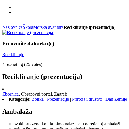
Naslovnica
Škola
Morska avantura
Recikliranje (prezentacija)
Preuzmite datoteku(e)
Recikliranje
4.5/
5
rating (25 votes)
Recikliranje (prezentacija)
Zbornica
,
Obrazovni portal,
Zagreb
Kategorije:
Zbirka
|
Prezentacije
|
Priroda i društvo
|
Dan Zemlje
Ambalaža
svaki proizvod koji kupimo nalazi se u određenoj ambalaži
nakon što proizvod potrošimo, ambalažu bacamo