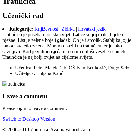
Tratinčica
Učenički rad
Kategorije:
Književnost
|
Zbirka
|
Hrvatski jezik
Tratinčica je poseban poljski cvijet. Latice su joj male, bijele i
nježne. List je zelene boje i gladak. On je i srcolik. Stabljika joj je
tanka i svijetlo zelena. Moramo paziti na tratinčicu jer je jako
savitljiva. Kad je vidim osjećam u srcu i u duši veselje i smijeh.
Tratinčica je najbolji cvijet na cijelome svijetu.
Učenica: Petra Matek, 2.b, OŠ Ivan Benković, Dugo Selo
Učiteljica: Ljiljana Katić
Leave a comment
Please login to leave a comment.
Switch to Desktop Version
© 2006-2019 Zbornica. Sva prava pridržana.