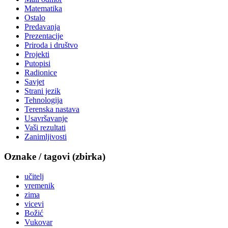
Matematika
Ostalo
Predavanja
Prezentacije
Priroda i društvo
Projekti
Putopisi
Radionice
Savjet
Strani jezik
Tehnologija
Terenska nastava
Usavršavanje
Vaši rezultati
Zanimljivosti
Oznake / tagovi (zbirka)
učitelj
vremenik
zima
vicevi
Božić
Vukovar