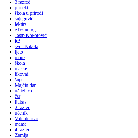
3 razred
projekt
škola u prirodi
snjegović
lektira
eTwinning
Josip Kokotović
jež
sveti Nikola
ljeto
more
škola
maske
likovni
šup
Majčin dan
učiteljica
čsr
ljubav
2 razred
učenik
Valentinovo
mama
4 razred
Zemlja