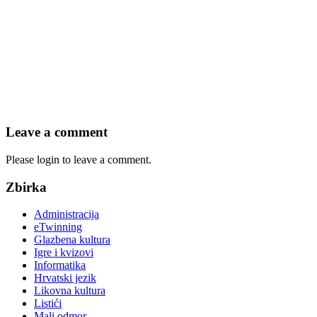
Leave a comment
Please login to leave a comment.
Zbirka
Administracija
eTwinning
Glazbena kultura
Igre i kvizovi
Informatika
Hrvatski jezik
Likovna kultura
Listići
Mali odmor