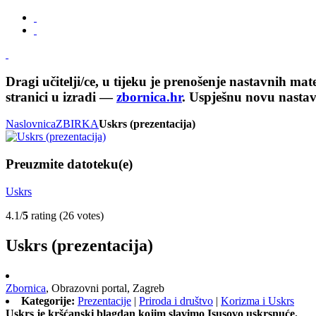
Dragi učitelji/ce, u tijeku je prenošenje nastavnih ma
stranici u izradi —
zbornica.hr
. Uspješnu novu nasta
Naslovnica
ZBIRKA
Uskrs (prezentacija)
Preuzmite datoteku(e)
Uskrs
4.1/
5
rating (26 votes)
Uskrs (prezentacija)
Zbornica
,
Obrazovni portal,
Zagreb
Kategorije:
Prezentacije
|
Priroda i društvo
|
Korizma i Uskrs
Uskrs je kršćanski blagdan kojim slavimo Isusovo uskrsnuće.