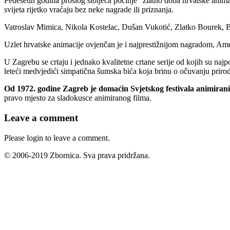
Pedesetih godina prošlog stoljeća počinje "zlatno doba hrvatske anima
svijeta rijetko vraćaju bez neke nagrade ili priznanja.
Vatroslav Mimica, Nikola Kostelac, Dušan Vukotić, Zlatko Bourek, Bo
Uzlet hrvatske animacije ovjenčan je i najprestižnijom nagradom, Am
U Zagrebu se crtaju i jednako kvalitetne crtane serije od kojih su naj
leteći medvjedići simpatična šumska bića koja brinu o očuvanju priro
Od 1972. godine Zagreb je domaćin Svjetskog festivala animirani
pravo mjesto za sladokusce animiranog filma.
Leave a comment
Please login to leave a comment.
© 2006-2019 Zbornica. Sva prava pridržana.