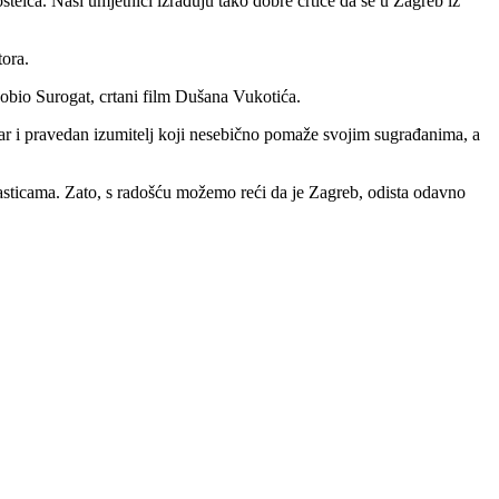
telca. Naši umjetnici izrađuju tako dobre crtiće da se u Zagreb iz
tora.
obio Surogat, crtani film Dušana Vukotića.
udar i pravedan izumitelj koji nesebično pomaže svojim sugrađanima, a
ticama. Zato, s radošću možemo reći da je Zagreb, odista odavno