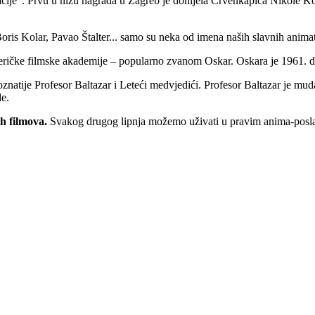
cije". Prvu u nizu nagrada u Zagreb je donijela Crvenkapica Nikole Kos
ris Kolar, Pavao Štalter... samo su neka od imena naših slavnih anima
eričke filmske akademije – popularno zvanom Oskar. Oskara je 1961. d
poznatije Profesor Baltazar i Leteći medvjedići. Profesor Baltazar je m
de.
h filmova.
Svakog drugog lipnja možemo uživati u pravim anima-poslas