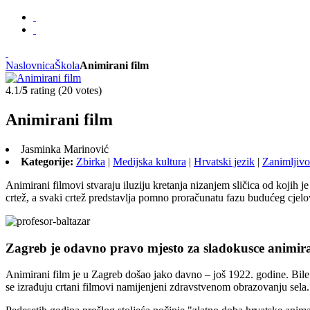
Naslovnica
Škola
Animirani film
4.1/
5
rating (20 votes)
Animirani film
Jasminka Marinović
Kategorije:
Zbirka
|
Medijska kultura
|
Hrvatski jezik
|
Zanimljivo
Animirani filmovi stvaraju iluziju kretanja nizanjem sličica od kojih 
crtež, a svaki crtež predstavlja pomno proračunatu fazu budućeg cjelo
Zagreb je odavno pravo mjesto za sladokusce animir
Animirani film je u Zagreb došao jako davno – još 1922. godine. Bile
se izrađuju crtani filmovi namijenjeni zdravstvenom obrazovanju sela. 