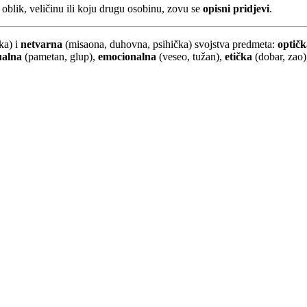
, oblik, veličinu ili koju drugu osobinu, zovu se
opisni pridjevi
.
ka) i
netvarna
(misaona, duhovna, psihička) svojstva predmeta:
optičk
ualna
(pametan, glup),
emocionalna
(veseo, tužan),
etička
(dobar, zao