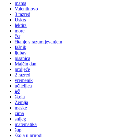
mama
Valentinovo
3 razred
Uskrs
lektira
more
čsr
čitanje s razumijevanjem
fašnik
ljubav
pisanica
Majčin dan
proljeće
2 razred
vremenik
učiteljica
jež
škola
Zemlja
maske
zima
snijeg
matematika
šup
škola u prirodi