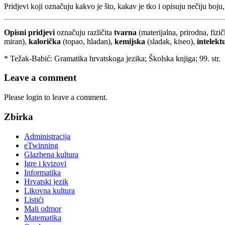
Pridjevi koji označuju kakvo je što, kakav je tko i opisuju nečiju boju
Opisni pridjevi
označuju različita
tvarna
(materijalna, prirodna, fizič
miran),
kalorička
(topao, hladan),
kemijska
(sladak, kiseo),
intelekt
* Težak-Babić: Gramatika hrvatskoga jezika; Školska knjiga; 99. str.
Leave a comment
Please login to leave a comment.
Zbirka
Administracija
eTwinning
Glazbena kultura
Igre i kvizovi
Informatika
Hrvatski jezik
Likovna kultura
Listići
Mali odmor
Matematika