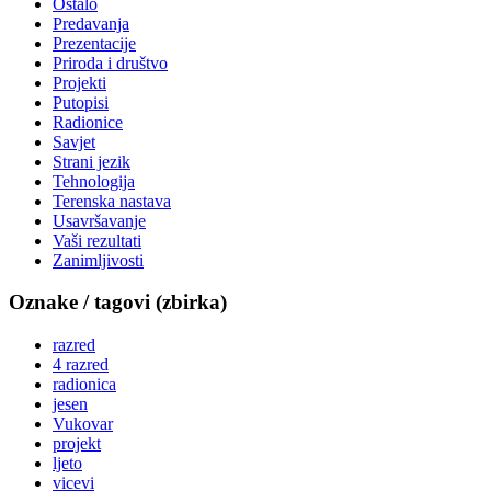
Ostalo
Predavanja
Prezentacije
Priroda i društvo
Projekti
Putopisi
Radionice
Savjet
Strani jezik
Tehnologija
Terenska nastava
Usavršavanje
Vaši rezultati
Zanimljivosti
Oznake / tagovi (zbirka)
razred
4 razred
radionica
jesen
Vukovar
projekt
ljeto
vicevi