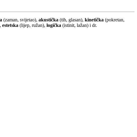
a
(zaman, svijetao),
akustička
(tih, glasan),
kinetička
(pokretan,
),
estetska
(lijep, ružan),
logička
(istinit, lažan) i dr.