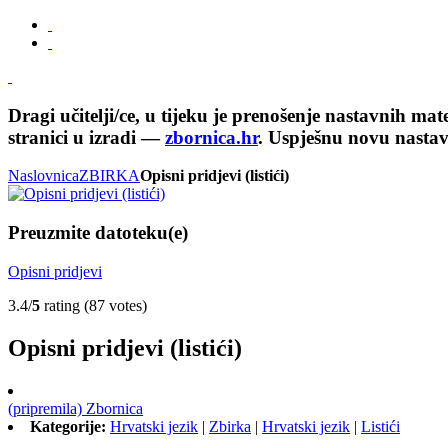
Dragi učitelji/ce, u tijeku je prenošenje nastavnih ma
stranici u izradi —
zbornica.hr
. Uspješnu novu nasta
Naslovnica
ZBIRKA
Opisni pridjevi (listići)
Preuzmite datoteku(e)
Opisni pridjevi
3.4/
5
rating (87 votes)
Opisni pridjevi (listići)
(pripremila) Zbornica
Kategorije:
Hrvatski jezik
|
Zbirka
|
Hrvatski jezik
|
Listići