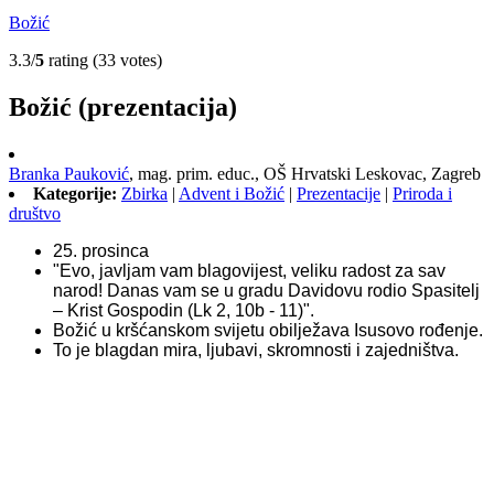
Božić
3.3/
5
rating (33 votes)
Božić (prezentacija)
Branka Pauković
,
mag. prim. educ.,
OŠ Hrvatski Leskovac, Zagreb
Kategorije:
Zbirka
|
Advent i Božić
|
Prezentacije
|
Priroda i
društvo
25. prosinca
"Evo, javljam vam blagovijest, veliku radost za sav
narod! Danas vam se u gradu Davidovu rodio Spasitelj
– Krist Gospodin (Lk 2, 10b - 11)".
Božić u kršćanskom svijetu obilježava Isusovo rođenje.
To je blagdan mira, ljubavi, skromnosti i zajedništva.