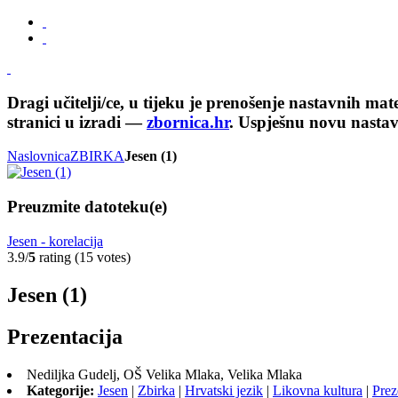
Dragi učitelji/ce, u tijeku je prenošenje nastavnih ma
stranici u izradi —
zbornica.hr
. Uspješnu novu nasta
Naslovnica
ZBIRKA
Jesen (1)
Preuzmite datoteku(e)
Jesen - korelacija
3.9/
5
rating (15 votes)
Jesen (1)
Prezentacija
Nediljka Gudelj, OŠ Velika Mlaka, Velika Mlaka
Kategorije:
Jesen
|
Zbirka
|
Hrvatski jezik
|
Likovna kultura
|
Prez