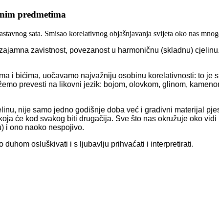
tavnim predmetima
 nastavnog sata. Smisao korelativnog objašnjavanja svijeta oko nas mnogo 
 uzajamna zavistnost, povezanost u harmoničnu
(
skladnu
)
cjelinu
ma i bi
ć
ima,
uo
č
avamo najva
ž
niju osobinu korelativnosti:
to je s
ž
emo prevesti na likovni jezik: bojom,
olovkom,
glinom,
kamenom
linu,
nije samo jedno godi
š
nje doba ve
ć
i gradivni materijal pj
 koja
ć
e kod svakog biti druga
č
ija. Sve
š
to nas okru
ž
uje oko vidi
u) i ono naoko nespojivo.
mo duhom oslu
š
kivati
i
s ljubavlju prihva
ć
ati
i
interpretirati.