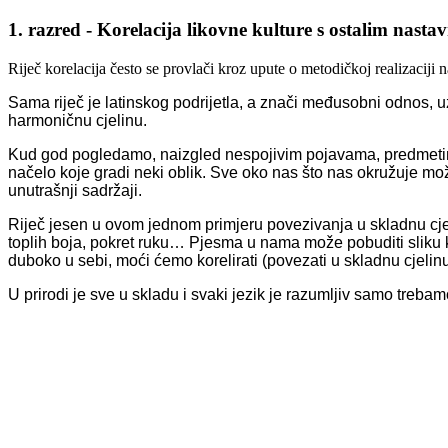
1. razred - Korelacija likovne kulture s ostalim nas
Riječ korelacija često se provlači kroz upute o metodičkoj realizaciji
Sama riječ je latinskog podrijetla, a znači međusobni odnos,
harmoni
č
nu cjelinu.
Kud god pogledamo,
naizgled nespojivim pojavama, predmeti
na
č
elo koje gradi neki oblik. Sve oko nas
š
to nas okru
ž
uje mo
unutra
š
nji sadr
ž
aji.
Rije
č
jesen u ovom jednom primjeru povezivanja u skladnu cje
toplih boja,
pokre
t
ruku… Pjesma u nama mo
ž
e pobuditi sliku
duboko u sebi, mo
ć
i
ć
emo korelirati
(povezati u skladnu cjelin
U prirodi je sve u skladu
i
svaki jezik je razumljiv samo treba