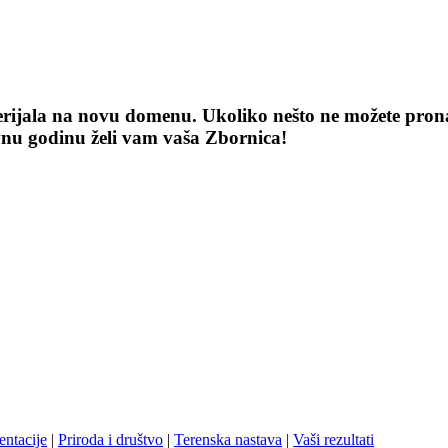
terijala na novu domenu. Ukoliko nešto ne možete pronaći
vnu godinu želi vam vaša Zbornica!
entacije
|
Priroda i društvo
|
Terenska nastava
|
Vaši rezultati