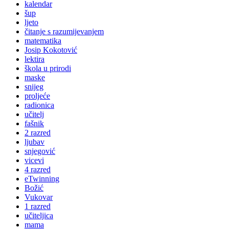
kalendar
šup
ljeto
čitanje s razumijevanjem
matematika
Josip Kokotović
lektira
škola u prirodi
maske
snijeg
proljeće
radionica
učitelj
fašnik
2 razred
ljubav
snjegović
vicevi
4 razred
eTwinning
Božić
Vukovar
1 razred
učiteljica
mama