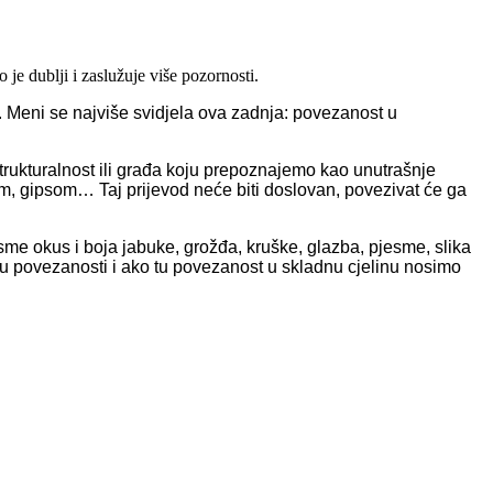
je dublji i zaslužuje više pozornosti.
.
Meni se najviše svidjela ova zadnja
: povezanost u
trukturalnost ili gra
đ
a koju prepoznajemo kao unutra
š
nje
, gipsom… Taj prijevod ne
ć
e biti doslovan,
povezivat
ć
e ga
esme okus i boja jabuke,
gro
žđ
a,
kru
š
ke,
glazba,
pjesme,
slika
 u povezanosti i ako tu povezanost u skladnu cjelinu nosimo