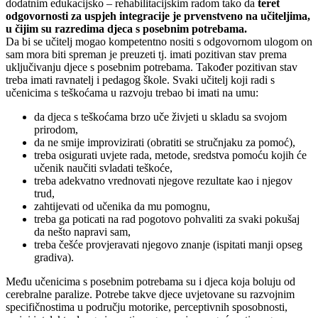
dodatnim edukacijsko – rehabilitacijskim radom tako da
teret
odgovornosti za uspjeh integracije je prvenstveno na učiteljima,
u čijim su razredima djeca s posebnim potrebama.
Da bi se učitelj mogao kompetentno nositi s odgovornom ulogom on
sam mora biti spreman je preuzeti tj. imati pozitivan stav prema
uključivanju djece s posebnim potrebama. Također pozitivan stav
treba imati ravnatelj i pedagog škole. Svaki učitelj koji radi s
učenicima s teškoćama u razvoju trebao bi imati na umu:
da djeca s teškoćama brzo uče živjeti u skladu sa svojom
prirodom,
da ne smije improvizirati (obratiti se stručnjaku za pomoć),
treba osigurati uvjete rada, metode, sredstva pomoću kojih će
učenik naučiti svladati teškoće,
treba adekvatno vrednovati njegove rezultate kao i njegov
trud,
zahtijevati od učenika da mu pomognu,
treba ga poticati na rad pogotovo pohvaliti za svaki pokušaj
da nešto napravi sam,
treba češće provjeravati njegovo znanje (ispitati manji opseg
gradiva).
Među učenicima s posebnim potrebama su i djeca koja boluju od
cerebralne paralize. Potrebe takve djece uvjetovane su razvojnim
specifičnostima u području motorike, perceptivnih sposobnosti,