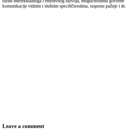
razini intelektualnoga i emotivnog razvoja, mogućnostima govorne
komunikacije vidnim i slušnim specifičnostima, rasponu pažnje i dr.
Leave a comment