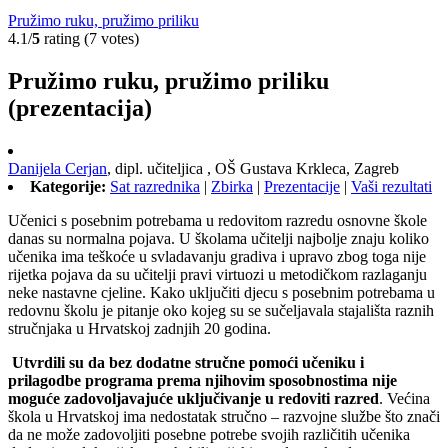
Pružimo ruku, pružimo priliku
4.1/
5
rating (7 votes)
Pružimo ruku, pružimo priliku
(prezentacija)
Danijela Cerjan
,
dipl. učiteljica ,
OŠ Gustava Krkleca, Zagreb
Kategorije:
Sat razrednika
|
Zbirka
|
Prezentacije
|
Vaši rezultati
Učenici s posebnim potrebama u redovitom razredu osnovne škole
danas su normalna pojava. U školama učitelji najbolje znaju koliko
učenika ima teškoće u svladavanju gradiva i upravo zbog toga nije
rijetka pojava da su učitelji pravi virtuozi u metodičkom razlaganju
neke nastavne cjeline. Kako uključiti djecu s posebnim potrebama u
redovnu školu je pitanje oko kojeg su se sučeljavala stajališta raznih
stručnjaka u Hrvatskoj zadnjih 20 godina.
Utvrdili su da bez dodatne stručne pomoći učeniku i
prilagodbe programa prema njihovim sposobnostima nije
moguće zadovoljavajuće uključivanje u redoviti
razred
. Većina
škola u Hrvatskoj ima nedostatak stručno – razvojne službe što znači
da ne može zadovoljiti posebne potrebe svojih različitih učenika