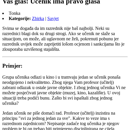
Vaš glas: Učenik ima pravo glasa
Tonka
Kategorije:
Zbirka
|
Savjet
Svima se događa da im razrednik nije baš najbolji. Neki su
razrednici blagi dok su drugi strogi. Ako se učenik ne slaže sa
situacijom, on može, ali uglavnom ne želi, pokrenuti pobunu jer
razrednik uvijek može zaprijetiti lošom ocjenom i sankcijama što je
zlouporaba uzvišenog stajališta.
Primjer:
Grupa učenika odlazi u kino i u tramvaju jedan se učenik ponaša
neodgojeno i nekvalitetno. Zbog njega Vam profesor (učitelj)
zabrani odlazak u ostale javne objekte. I zbog jednog učenika Vi ne
možete posjećivati javne objekte (muzej, kino, kazalište). U ovoj
situaciji treba podići bunu. Zašto bi svi ispaštali zbog jednog
učenika?
Jedan učenik ne piše domaći rad. Profesor (učitelj) inzistira na
principu "svi za jednog jedan za sve". Kakve to veze ima s
razrednom zajednicom? Nepisanje zadaće tog učenika je njegov
problem te bi on trebao biti primjereno disciplinirana ne cijela