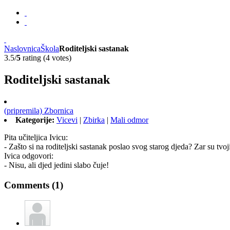
Naslovnica
Škola
Roditeljski sastanak
3.5/
5
rating (4 votes)
Roditeljski sastanak
(pripremila) Zbornica
Kategorije:
Vicevi
|
Zbirka
|
Mali odmor
Pita učiteljica Ivicu:
- Zašto si na roditeljski sastanak poslao svog starog djeda? Zar su tvoji
Ivica odgovori:
- Nisu, ali djed jedini slabo čuje!
Comments (1)