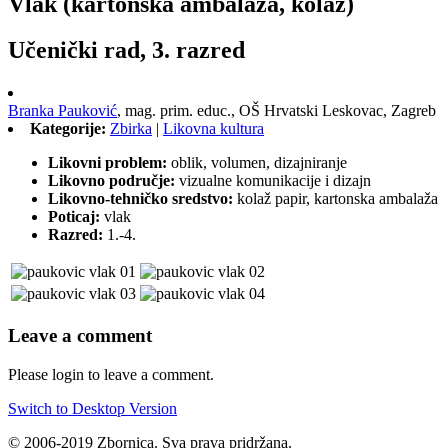
Vlak (kartonska ambalaža, kolaž)
Učenički rad, 3. razred
Branka Pauković
,
mag. prim. educ.,
OŠ Hrvatski Leskovac, Zagreb
Kategorije:
Zbirka
|
Likovna kultura
Likovni problem:
oblik, volumen, dizajniranje
Likovno područje:
vizualne komunikacije i dizajn
Likovno-tehničko sredstvo:
kolaž papir, kartonska ambalaža
Poticaj:
vlak
Razred:
1.-4.
Leave a comment
Please login to leave a comment.
Switch to Desktop Version
© 2006-2019 Zbornica. Sva prava pridržana.