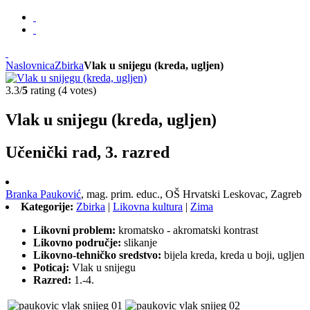
Naslovnica
Zbirka
Vlak u snijegu (kreda, ugljen)
3.3/
5
rating (4 votes)
Vlak u snijegu (kreda, ugljen)
Učenički rad, 3. razred
Branka Pauković
,
mag. prim. educ.,
OŠ Hrvatski Leskovac, Zagreb
Kategorije:
Zbirka
|
Likovna kultura
|
Zima
Likovni problem:
kromatsko - akromatski kontrast
Likovno područje:
slikanje
Likovno-tehničko sredstvo:
bijela kreda, kreda u boji, ugljen
Poticaj:
Vlak u snijegu
Razred:
1.-4.