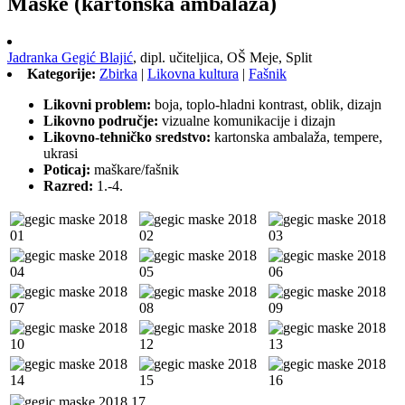
Maske (kartonska ambalaža)
Jadranka Gegić Blajić
,
dipl. učiteljica,
OŠ Meje, Split
Kategorije:
Zbirka
|
Likovna kultura
|
Fašnik
Likovni problem:
boja, toplo-hladni kontrast, oblik, dizajn
Likovno područje:
vizualne komunikacije i dizajn
Likovno-tehničko sredstvo:
kartonska ambalaža, tempere,
ukrasi
Poticaj:
maškare/fašnik
Razred:
1.-4.