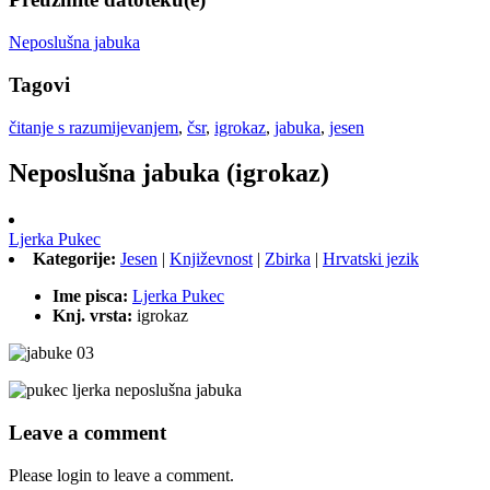
Neposlušna jabuka
Tagovi
čitanje s razumijevanjem
,
čsr
,
igrokaz
,
jabuka
,
jesen
Neposlušna jabuka (igrokaz)
Ljerka Pukec
Kategorije:
Jesen
|
Književnost
|
Zbirka
|
Hrvatski jezik
Ime pisca:
Ljerka Pukec
Knj. vrsta:
igrokaz
Leave a comment
Please login to leave a comment.