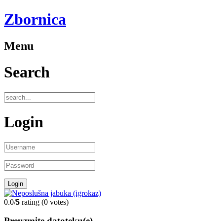
Zbornica
Menu
Search
Login
0.0/
5
rating (0 votes)
Preuzmite datoteku(e)