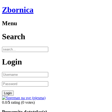
Zbornica
Menu
Search
Login
0.0/
5
rating (0 votes)
Preuzmite datoteku(e)