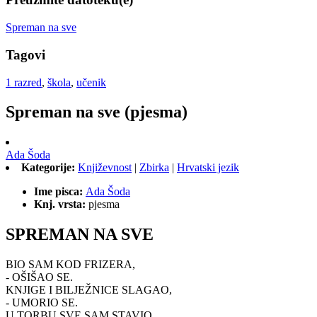
Spreman na sve
Tagovi
1 razred
,
škola
,
učenik
Spreman na sve (pjesma)
Ada Šoda
Kategorije:
Književnost
|
Zbirka
|
Hrvatski jezik
Ime pisca:
Ada Šoda
Knj. vrsta:
pjesma
SPREMAN NA SVE
BIO SAM KOD FRIZERA,
- OŠIŠAO SE.
KNJIGE I BILJEŽNICE SLAGAO,
- UMORIO SE.
U TORBU SVE SAM STAVIO,