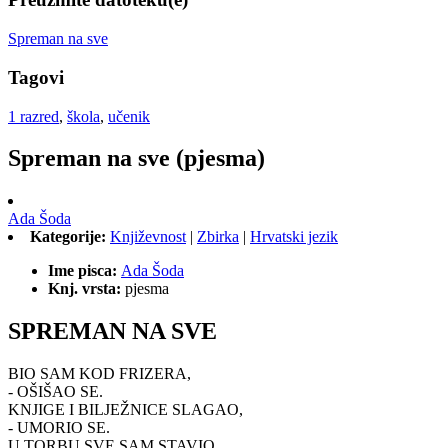
Spreman na sve
Tagovi
1 razred
,
škola
,
učenik
Spreman na sve (pjesma)
Ada Šoda
Kategorije:
Književnost
|
Zbirka
|
Hrvatski jezik
Ime pisca:
Ada Šoda
Knj. vrsta:
pjesma
SPREMAN NA SVE
BIO SAM KOD FRIZERA,
- OŠIŠAO SE.
KNJIGE I BILJEŽNICE SLAGAO,
- UMORIO SE.
U TORBU SVE SAM STAVIO,