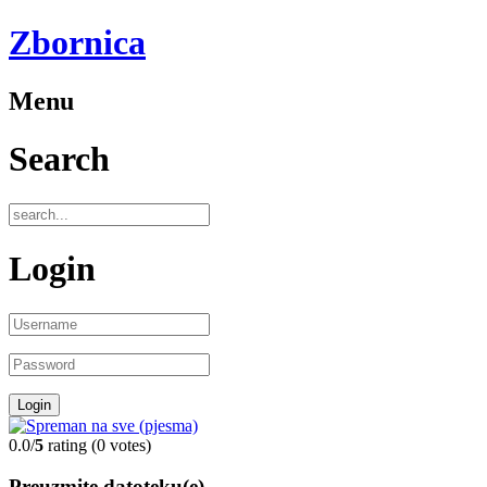
Zbornica
Menu
Search
Login
0.0/
5
rating (0 votes)
Preuzmite datoteku(e)