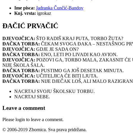
Ime pisca:
Jadranka Čunčić-Bandov
Knj. vrsta:
igrokaz
ĐAČIĆ PRVAČIĆ
DJEVOJČICA:
ŠTO RADIŠ KRAJ PUTA, TORBO ŽUTA?
ĐAČKA TORBA:
ČEKAM SVOGA ĐAKA – NESTAŠNOG PR
DJEVOJČICA:
GDJE JE SADA ON?
ĐAČKA TORBA:
ENO, LETI PO LIVADI KAO AVION.
DJEVOJČICA:
POZOVI GA, TORBO MALA, ZAKASNIT ĆE 
NIJE ŠKOLA ŠALA.
ĐAČKA TORBA:
PUSTIMO GA JOŠ DESETAK MINUTA.
DJEVOJČICA:
UČITELJICA ĆE BITI LJUTA.
ĐAČKA TORBA:
NIJE DJEČAK LOŠ, ALI MALO RAZIGRAN 
NACRTAJ SVOJU ŠKOLSKU TORBU.
NACRTAJ SEBE.
Leave a comment
Please login to leave a comment.
© 2006-2019 Zbornica. Sva prava pridržana.