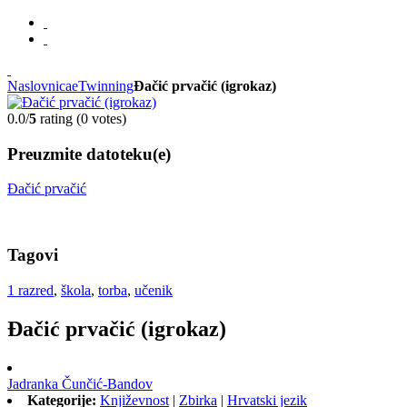
Naslovnica
eTwinning
Đačić prvačić (igrokaz)
0.0/
5
rating (0 votes)
Preuzmite datoteku(e)
Đačić prvačić
Tagovi
1 razred
,
škola
,
torba
,
učenik
Đačić prvačić (igrokaz)
Jadranka Čunčić-Bandov
Kategorije:
Književnost
|
Zbirka
|
Hrvatski jezik