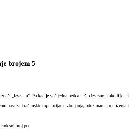
nje brojem 5
znači „izvrstan". Pa kad je već jedna petica nešto izvrsno, kako li je tek
žemo povezati računskim operacijama zbrajanja, oduzimanja, množenja i d