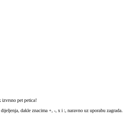
 izvrsno pet petica!
ijeljenja, dakle znacima +, -, x i :, naravno uz uporabu zagrada.