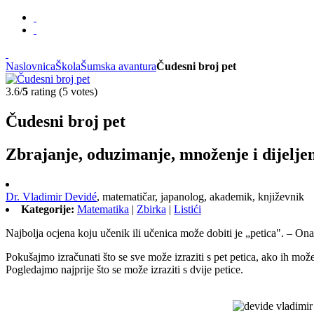
Naslovnica
Škola
Šumska avantura
Čudesni broj pet
3.6/
5
rating (5 votes)
Čudesni broj pet
Zbrajanje, oduzimanje, množenje i dijelje
Dr. Vladimir Devidé
,
matematičar, japanolog, akademik, književnik
Kategorije:
Matematika
|
Zbirka
|
Listići
Najbolja ocjena koju učenik ili učenica može dobiti je „petica". – Ona 
Pokušajmo izračunati što se sve može izraziti s pet petica, ako ih mo
Pogledajmo najprije što se može izraziti s dvije petice.