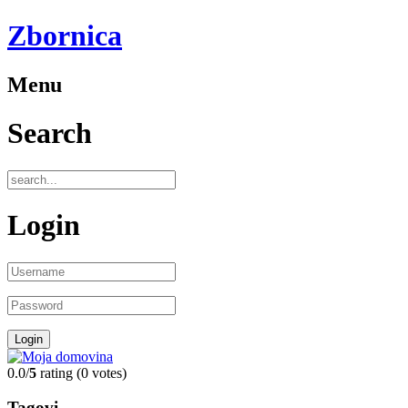
Zbornica
Menu
Search
Login
0.0/
5
rating (0 votes)
Tagovi