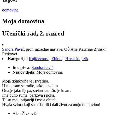
domovina
Moja domovina
Učenički rad, 2. razred
Sandra Pavić
,
prof. razredne nastave,
OŠ Ane Katarine Zrinski,
Retkovci
Kategorije:
Književnost
|
Zbirka
|
Hrvatski jezik
Ime pisca:
Sandra Pavić
Naslov djela:
Moja domovina
Moja domovina je Hrvatska.
U njoj sam se rodio, jako je volim.
Ona je jako lijepa, sretan sam što je imam.
Ima puno šuma, parkova i polja.
Tu su moji prijatelji i moja obitelj.
Hvala svima koji su se borili i dali život za moju domovinu!
Alen Živković