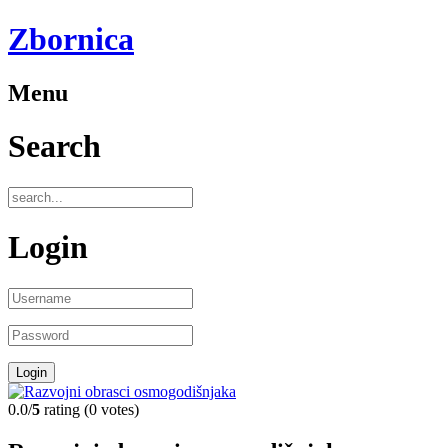
Zbornica
Menu
Search
Login
0.0/
5
rating (0 votes)