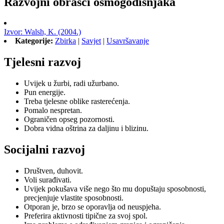
Razvojni obrasci osmogodišnjaka
Izvor: Walsh, K. (2004.)
Kategorije:
Zbirka
|
Savjet
|
Usavršavanje
Tjelesni razvoj
Uvijek u žurbi, radi užurbano.
Pun energije.
Treba tjelesne oblike rasterećenja.
Pomalo nespretan.
Ograničen opseg pozornosti.
Dobra vidna oštrina za daljinu i blizinu.
Socijalni razvoj
Društven, duhovit.
Voli surađivati.
Uvijek pokušava više nego što mu dopuštaju sposobnosti,
precjenjuje vlastite sposobnosti.
Otporan je, brzo se oporavlja od neuspjeha.
Preferira aktivnosti tipične za svoj spol.