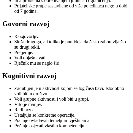
Ima problema s određivanjem granica i ograničenja.
Prijateljske grupe sastavljene od više pojedinaca nego u dobi
od 7 godina.
Govorni razvoj
Razgovorljiv.
Sluša drugoga, ali toliko je pun ideja da često zaboravlja što
su drugi rekli.
Pretjeruje.
Voli objašnjavati.
Rječnik mu se naglo širi.
Kognitivni razvoj
Zadubljen je u aktivnost kojom se tog časa bavi. Istodobno
voli biti u društvu.
Voli grupne aktivnosti i voli biti u grupi.
Vrlo je marljiv.
Radi brzo.
Ustaljuju se konkretne operacije.
Počinje ovladavati temeljnim vještinama.
Počinje osjećati vlastitu kompetenciju.