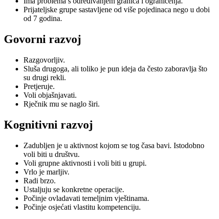
Ima problema s određivanjem granica i ograničenja.
Prijateljske grupe sastavljene od više pojedinaca nego u dobi
od 7 godina.
Govorni razvoj
Razgovorljiv.
Sluša drugoga, ali toliko je pun ideja da često zaboravlja što
su drugi rekli.
Pretjeruje.
Voli objašnjavati.
Rječnik mu se naglo širi.
Kognitivni razvoj
Zadubljen je u aktivnost kojom se tog časa bavi. Istodobno
voli biti u društvu.
Voli grupne aktivnosti i voli biti u grupi.
Vrlo je marljiv.
Radi brzo.
Ustaljuju se konkretne operacije.
Počinje ovladavati temeljnim vještinama.
Počinje osjećati vlastitu kompetenciju.