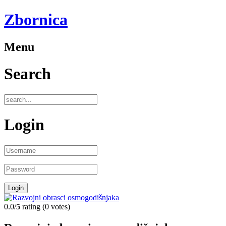
Zbornica
Menu
Search
Login
0.0/
5
rating (0 votes)