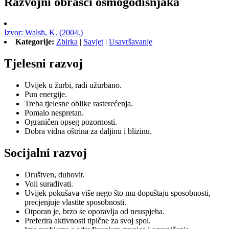
Razvojni obrasci osmogodišnjaka
Izvor: Walsh, K. (2004.)
Kategorije:
Zbirka
|
Savjet
|
Usavršavanje
Tjelesni razvoj
Uvijek u žurbi, radi užurbano.
Pun energije.
Treba tjelesne oblike rasterećenja.
Pomalo nespretan.
Ograničen opseg pozornosti.
Dobra vidna oštrina za daljinu i blizinu.
Socijalni razvoj
Društven, duhovit.
Voli surađivati.
Uvijek pokušava više nego što mu dopuštaju sposobnosti,
precjenjuje vlastite sposobnosti.
Otporan je, brzo se oporavlja od neuspjeha.
Preferira aktivnosti tipične za svoj spol.