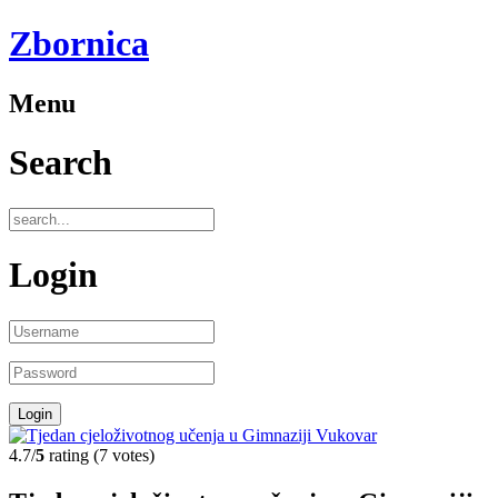
Zbornica
Menu
Search
Login
4.7/
5
rating (7 votes)