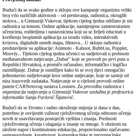
Budući da se svake godine u sklopu ove kampanje organizira veliki
broj vrlo različitih aktivnosti – od predavanja, radionica, okruglih
stolova... u Gimnaziji Vukovar, tijekom cijelog tjedna održano je niz
radionica sa temom: Online aplikacije, namijenjene zainteresiranim
učenicima, roditeljima i nastavnicima koji su se željeli educirati u
korištenju besplatnih aplikacija za izradu videa, interaktivnih
kvizova, digitalnih umnih mapa, filmova... U sklopu radionica
predstavljene su aplikacije: Animoto - Kahoot, Bubbl.us, Popplet,
Moovly... Tijekom cijelog tjedna učenici su sudjelovali u probnom
međunarodnom natjecanju „Dabar" koje se provodi po prvi puta u
Republici Hrvatskoj, a promiče računalno, informatičko i logičko
razmišljanje. Dabar je osmišljen kako bi se svoj djeci omogućilo
jednostavno sudjelovanje kroz online natjecanje, koje se sastoji od
niza izazovnih zadataka. Natjecanje se u cijelosti provodi online
putem CARNetovog sustava Loomen.
Za provedbu radionica i
organizaciju natjecanja u Gimnaziji Vukovar zaslužna je profesorica
informatike Sanja Pavlović Šijanović.
Budući da se životno i radno okruženje mijenja iz dana u dan,
potrebno je osvijestiti važnost cjeloživotnog učenja odnosno učenja
novih te usavršavanja postojećih vještina i znanja. Prednosti
cjeloživotnog učenja i ulaganja u znanje su mnoge. S obzirom na
uloženi napor i kontinuiranu edukaciju, proporcionalno ojačavamo
samopouzdanje, kreativnost, komunikacijske te prezentacijske