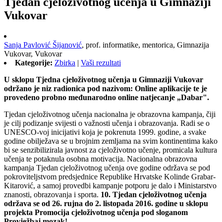
Tjedan cjeloživotnog učenja u Gimnaziji
Vukovar
Sanja Pavlović Šijanović
,
prof. informatike, mentorica,
Gimnazija
Vukovar, Vukovar
Kategorije:
Zbirka
|
Vaši rezultati
U sklopu Tjedna cjeloživotnog učenja u Gimnaziji Vukovar
održano je niz radionica pod nazivom: Online aplikacije te je
provedeno probno međunarodno online natjecanje „Dabar".
Tjedan cjeloživotnog učenja nacionalna je obrazovna kampanja, čiji
je cilj podizanje svijesti o važnosti učenja i obrazovanja. Radi se o
UNESCO-voj inicijativi koja je pokrenuta 1999. godine, a svake
godine obilježava se u brojnim zemljama na svim kontinentima kako
bi se senzibilizirala javnost za cjeloživotno učenje, promicala kultura
učenja te potaknula osobna motivacija. Nacionalna obrazovna
kampanja Tjedan cjeloživotnog učenja ove godine održava se pod
pokroviteljstvom predsjednice Republike Hrvatske Kolinde Grabar-
Kitarović, a samoj provedbi kampanje potporu je dalo i Ministarstvo
znanosti, obrazovanja i sporta.
10. Tjedan cjeloživotnog učenja
održava se od 26. rujna do 2. listopada 2016. godine u sklopu
projekta Promocija cjeloživotnog učenja pod sloganom
Provježbaj mozak!