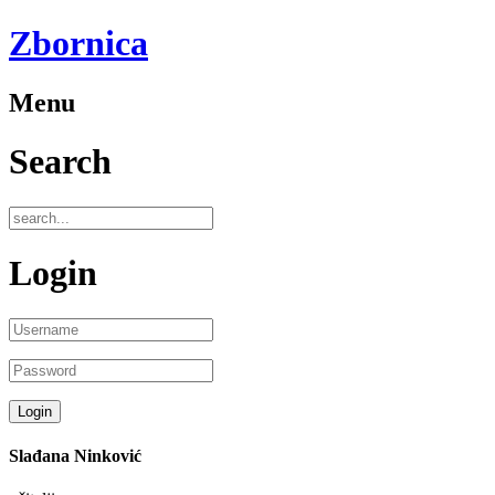
Zbornica
Menu
Search
Login
Slađana Ninković