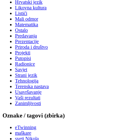
Hrvatski jezik
Likovna kultura
Listići
Mali odmor
Matematika
Ostalo
Predavanja
Prezentacije
Priroda i društvo
Projekti
Putopisi
Radionice
Savjet
Strani jezik
Tehnologija
Terenska nastava
Usavršavanje
Vaši rezultati
Zanimljivosti
Oznake / tagovi (zbirka)
eTwinning
maškare
sveti Nikola