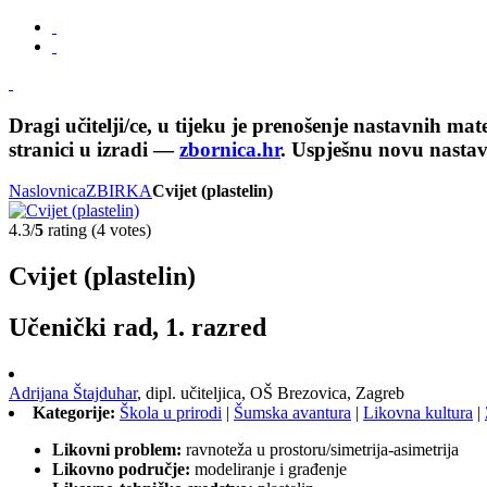
Dragi učitelji/ce, u tijeku je prenošenje nastavnih ma
stranici u izradi —
zbornica.hr
. Uspješnu novu nasta
Naslovnica
ZBIRKA
Cvijet (plastelin)
4.3/
5
rating (4 votes)
Cvijet (plastelin)
Učenički rad, 1. razred
Adrijana Štajduhar
,
dipl. učiteljica,
OŠ Brezovica, Zagreb
Kategorije:
Škola u prirodi
|
Šumska avantura
|
Likovna kultura
|
Likovni problem:
ravnoteža u prostoru/simetrija-asimetrija
Likovno područje:
modeliranje i građenje