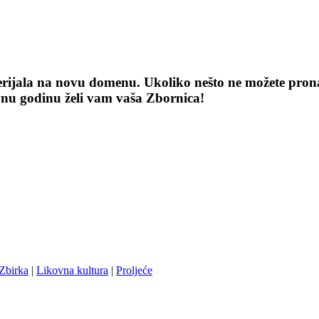
terijala na novu domenu. Ukoliko nešto ne možete pronaći
vnu godinu želi vam vaša Zbornica!
Zbirka
|
Likovna kultura
|
Proljeće