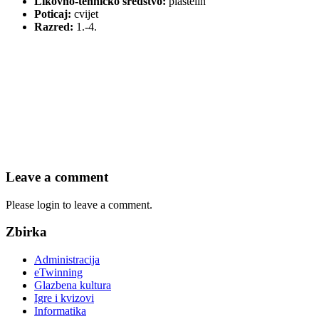
Likovno-tehničko sredstvo:
plastelin
Poticaj:
cvijet
Razred:
1.-4.
Leave a comment
Please login to leave a comment.
Zbirka
Administracija
eTwinning
Glazbena kultura
Igre i kvizovi
Informatika