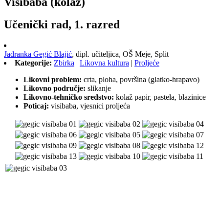
Visibaba (kolaž)
Učenički rad, 1. razred
Jadranka Gegić Blajić
,
dipl. učiteljica,
OŠ Meje, Split
Kategorije:
Zbirka
|
Likovna kultura
|
Proljeće
Likovni problem:
crta, ploha, površina (glatko-hrapavo)
Likovno područje:
slikanje
Likovno-tehničko sredstvo:
kolaž papir, pastela, blazinice
Poticaj:
visibaba, vjesnici proljeća