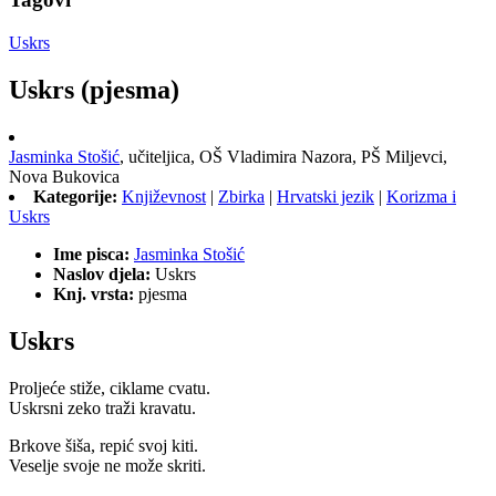
Uskrs
Uskrs (pjesma)
Jasminka Stošić
,
učiteljica,
OŠ Vladimira Nazora, PŠ Miljevci,
Nova Bukovica
Kategorije:
Književnost
|
Zbirka
|
Hrvatski jezik
|
Korizma i
Uskrs
Ime pisca:
Jasminka Stošić
Naslov djela:
Uskrs
Knj. vrsta:
pjesma
Uskrs
Proljeće stiže, ciklame cvatu.
Uskrsni zeko traži kravatu.
Brkove šiša, repić svoj kiti.
Veselje svoje ne može skriti.