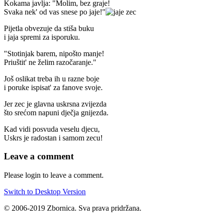
Kokama javlja: "Molim, bez graje!
Svaka nek' od vas snese po jaje!"
Pijetla obvezuje da stiša buku
i jaja spremi za isporuku.
"Stotinjak barem, nipošto manje!
Priuštit' ne želim razočaranje."
Još oslikat treba ih u razne boje
i poruke ispisat' za fanove svoje.
Jer zec je glavna uskrsna zvijezda
što srećom napuni dječja gnijezda.
Kad vidi posvuda veselu djecu,
Uskrs je radostan i samom zecu!
Leave a comment
Please login to leave a comment.
Switch to Desktop Version
© 2006-2019 Zbornica. Sva prava pridržana.