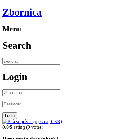
Zbornica
Menu
Search
Login
0.0/
5
rating (0 votes)
Preuzmite datoteku(e)