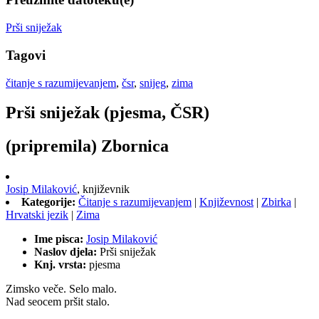
Prši sniježak
Tagovi
čitanje s razumijevanjem
,
čsr
,
snijeg
,
zima
Prši sniježak (pjesma, ČSR)
(pripremila) Zbornica
Josip Milaković
,
književnik
Kategorije:
Čitanje s razumijevanjem
|
Književnost
|
Zbirka
|
Hrvatski jezik
|
Zima
Ime pisca:
Josip Milaković
Naslov djela:
Prši sniježak
Knj. vrsta:
pjesma
Zimsko veče. Selo malo.
Nad seocem pršit stalo.