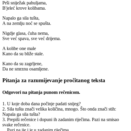
Prši sniježak pahuljama,
B'jeleć krove kolibama.
Napalo ga sila tušta,
A na zemlju noć se spušta.
Nigdje glasa, ćuha nema,
Sve već spava, sve već drijema.
A kolibe one male
Kano da su bliže stale.
Kano da su zagrljene,
Da ne smrznu osamljene.
Pitanja za razumijevanje pročitanog teksta
Odgovori na pitanja punom rečenicom.
1. U koje doba dana počinje padati snijeg?
2. Sila tušta znači velika količina, mnogo. Što onda znači stih:
Napala ga sila tušta?
3. Prepiši rečenice i dopuni ih zadanim riječima. Pazi na smisao
svake rečenice.
Pazi na ije i je u zadanim riječima.