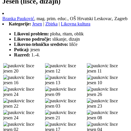
Jesen (lišće, dizajn)
Branka Pauković
,
mag. prim. educ.,
OŠ Hrvatski Leskovac, Zagreb
Kategorije:
Jesen
|
Zbirka
|
Likovna kultura
Likovni problem:
ploha, ritam, oblik
Likovno područje:
slikanje, dizajn
Likovno-tehničko sredstvo:
lišće
Poticaj:
jesen
Razred:
1.-4.