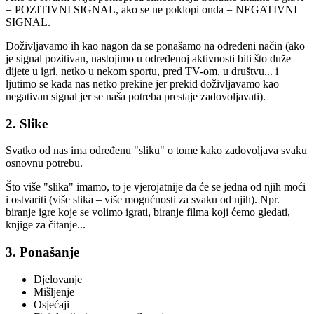
= POZITIVNI SIGNAL, ako se ne poklopi onda = NEGATIVNI
SIGNAL.
Doživljavamo ih kao nagon da se ponašamo na određeni način (ako
je signal pozitivan, nastojimo u određenoj aktivnosti biti što duže –
dijete u igri, netko u nekom sportu, pred TV-om, u društvu... i
ljutimo se kada nas netko prekine jer prekid doživljavamo kao
negativan signal jer se naša potreba prestaje zadovoljavati).
2. Slike
Svatko od nas ima određenu "sliku" o tome kako zadovoljava svaku
osnovnu potrebu.
Što više "slika" imamo, to je vjerojatnije da će se jedna od njih moći
i ostvariti (više slika – više mogućnosti za svaku od njih). Npr.
biranje igre koje se volimo igrati, biranje filma koji ćemo gledati,
knjige za čitanje...
3. Ponašanje
Djelovanje
Mišljenje
Osjećaji