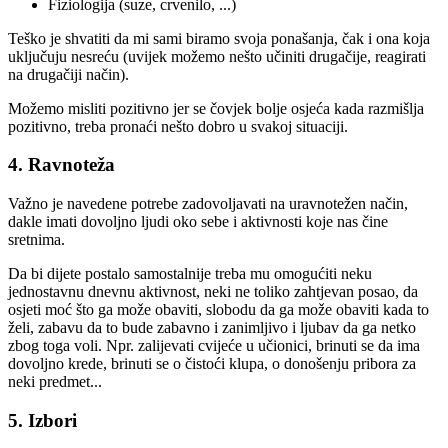
Fiziologija (suze, crvenilo, ...)
Teško je shvatiti da mi sami biramo svoja ponašanja, čak i ona koja
uključuju nesreću (uvijek možemo nešto učiniti drugačije, reagirati
na drugačiji način).
Možemo misliti pozitivno jer se čovjek bolje osjeća kada razmišlja
pozitivno, treba pronaći nešto dobro u svakoj situaciji.
4. Ravnoteža
Važno je navedene potrebe zadovoljavati na uravnotežen način,
dakle imati dovoljno ljudi oko sebe i aktivnosti koje nas čine
sretnima.
Da bi dijete postalo samostalnije treba mu omogućiti neku
jednostavnu dnevnu aktivnost, neki ne toliko zahtjevan posao, da
osjeti moć što ga može obaviti, slobodu da ga može obaviti kada to
želi, zabavu da to bude zabavno i zanimljivo i ljubav da ga netko
zbog toga voli. Npr. zalijevati cvijeće u učionici, brinuti se da ima
dovoljno krede, brinuti se o čistoći klupa, o donošenju pribora za
neki predmet...
5. Izbori