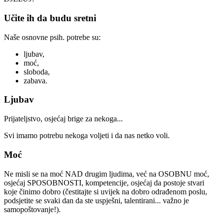
Učite ih da budu sretni
Naše osnovne psih. potrebe su:
ljubav,
moć,
sloboda,
zabava.
Ljubav
Prijateljstvo, osjećaj brige za nekoga...
Svi imamo potrebu nekoga voljeti i da nas netko voli.
Moć
Ne misli se na moć NAD drugim ljudima, već na OSOBNU moć,
osjećaj SPOSOBNOSTI, kompetencije, osjećaj da postoje stvari
koje činimo dobro (čestitajte si uvijek na dobro odrađenom poslu,
podsjetite se svaki dan da ste uspješni, talentirani... važno je
samopoštovanje!).