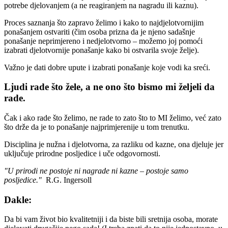
potrebe djelovanjem (a ne reagiranjem na nagradu ili kaznu).
Proces saznanja što zapravo želimo i kako to najdjelotvornijim
ponašanjem ostvariti (čim osoba prizna da je njeno sadašnje
ponašanje neprimjereno i nedjelotvorno – možemo joj pomoći
izabrati djelotvornije ponašanje kako bi ostvarila svoje želje).
Važno je dati dobre upute i izabrati ponašanje koje vodi ka sreći.
Ljudi rade što žele, a ne ono što bismo mi željeli da
rade.
Čak i ako rade što želimo, ne rade to zato što to MI želimo, već zato
što drže da je to ponašanje najprimjerenije u tom trenutku.
Disciplina je nužna i djelotvorna, za razliku od kazne, ona djeluje jer
uključuje prirodne posljedice i uče odgovornosti.
"U prirodi ne postoje ni nagrade ni kazne – postoje samo
posljedice."
R.G. Ingersoll
Dakle:
Da bi vam život bio kvalitetniji i da biste bili sretnija osoba, morate