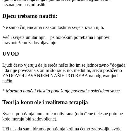
neznanjem nas odraslih.
Djecu trebamo naučiti:
Ne samo činjenicama i zakonitostima svijeta izvan njih.
Već i svijeta unutar njih – psihološkim potrebama i njihovu
uravnoteženu zadovoljavanju.
UVOD
Ljudi često vjeruju da je sreća nešto što im se jednostavno "događa"
i da nije povezana s onim što rade, no, međutim, sreću postižemo
ZADOVOLJAVANJEM NAŠIH POTREBA na odgovarajući
način.
*
Moramo naučiti vlastito ponašanje povezati s osjećajem sreće.
Teorija kontrole i realitetna terapija
Sva su ponašanja unutarnje motivirana (određene tjelesne potrebe
koje moraju biti zadovoljene).
Uči nas da sami biramo ponašanja kojima ćemo zadovoljiti svoje