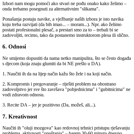
Izbori nam mogu pomoći ako stvari ne pođu onako kako želimo –
onda trebamo posegnuti za alternativnim "slikama".
Ponašanja postaju navike, a vježbanje naših izbora je isto navika
koju treba razvijati (da bih imao... – moram...). Npr. ako želimo
postati profesionalni plesač, a prestari smo za to – trebali bi se
zadovoljiti, recimo, tako da postanemo instruktorom plesa ili slično.
6. Odnosi
Ne smijemo dopustiti da nama netko manipulira, što se često događa
s djecom (koja znaju glumiti da bi NE prešlo u DA).
1. Naučiti ih da na lijep način kažu što žele i na koji način.
2. Kompromis i pregovaranje – riješiti problem na obostrano
zadovoljstvo jer sve što završava "pobjednicima" i "gubitnicima" ne
vodi zdravom odnosu.
3. Recite DA – jer je pozitivno (Da, možeš, ali...).
7. Kreativnost
Naučiti ih "oluji mozgova" kao redovnoj tehnici pristupu rješavanju
problema, aktivnosti "opuštanja" – barem 30-60 minuta dnevno