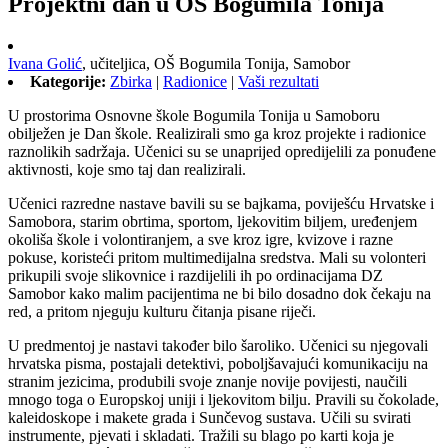
Projektni dan u OŠ Bogumila Tonija
Ivana Golić
,
učiteljica,
OŠ Bogumila Tonija, Samobor
Kategorije:
Zbirka
|
Radionice
|
Vaši rezultati
U prostorima Osnovne škole Bogumila Tonija u Samoboru
obilježen je Dan škole. Realizirali smo ga kroz projekte i radionice
raznolikih sadržaja. Učenici su se unaprijed opredijelili za ponuđene
aktivnosti, koje smo taj dan realizirali.
Učenici razredne nastave bavili su se bajkama, poviješću Hrvatske i
Samobora, starim obrtima, sportom, ljekovitim biljem, uređenjem
okoliša škole i volontiranjem, a sve kroz igre, kvizove i razne
pokuse, koristeći pritom multimedijalna sredstva. Mali su volonteri
prikupili svoje slikovnice i razdijelili ih po ordinacijama DZ
Samobor kako malim pacijentima ne bi bilo dosadno dok čekaju na
red, a pritom njeguju kulturu čitanja pisane riječi.
U predmentoj je nastavi također bilo šaroliko. Učenici su njegovali
hrvatska pisma, postajali detektivi, poboljšavajući komunikaciju na
stranim jezicima, produbili svoje znanje novije povijesti, naučili
mnogo toga o Europskoj uniji i ljekovitom bilju. Pravili su čokolade,
kaleidoskope i makete grada i Sunčevog sustava. Učili su svirati
instrumente, pjevati i skladati. Tražili su blago po karti koja je