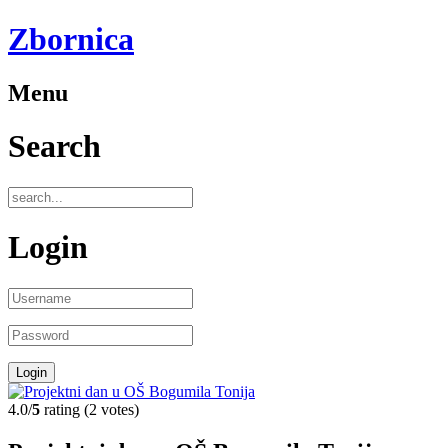
Zbornica
Menu
Search
Login
4.0/
5
rating (2 votes)