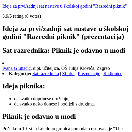
Ideja za prvi/zadnji sat nastave u školskoj godini "Razredni piknik"
3.9/
5
rating (8 votes)
Ideja za prvi/zadnji sat nastave u školskoj
godini "Razredni piknik" (prezentacija)
Sat razrednika: Piknik je odavno u modi
Ivana Gluhačić
,
dipl. učiteljica,
OŠ Julija Klovića, Zagreb
Kategorije:
Sat razrednika
|
Zbirka
|
Prezentacije
|
Radionice
Ideja piknika:
da svatko doprinese druženju,
da svatko nešto donese i podijeli s drugima.
Piknik je odavno u modi
Početkom 19. st. u Londonu grupica pomodara osnovala je "The