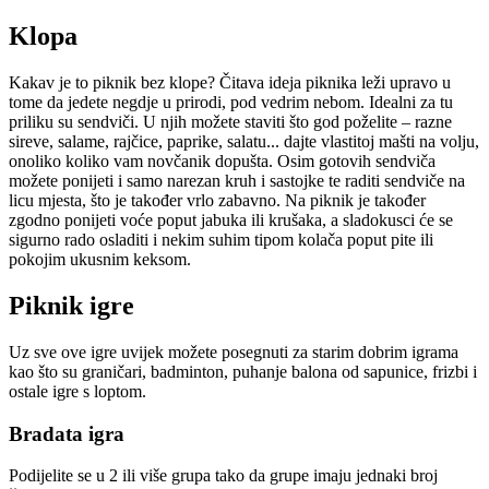
Klopa
Kakav je to piknik bez klope? Čitava ideja piknika leži upravo u
tome da jedete negdje u prirodi, pod vedrim nebom. Idealni za tu
priliku su sendviči. U njih možete staviti što god poželite – razne
sireve, salame, rajčice, paprike, salatu... dajte vlastitoj mašti na volju,
onoliko koliko vam novčanik dopušta. Osim gotovih sendviča
možete ponijeti i samo narezan kruh i sastojke te raditi sendviče na
licu mjesta, što je također vrlo zabavno. Na piknik je također
zgodno ponijeti voće poput jabuka ili krušaka, a sladokusci će se
sigurno rado osladiti i nekim suhim tipom kolača poput pite ili
pokojim ukusnim keksom.
Piknik igre
Uz sve ove igre uvijek možete posegnuti za starim dobrim igrama
kao što su graničari, badminton, puhanje balona od sapunice, frizbi i
ostale igre s loptom.
Bradata igra
Podijelite se u 2 ili više grupa tako da grupe imaju jednaki broj