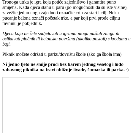
Tronoga utrka je igra koja potiče zajedništvo i garantira puno
smijeha. Kada djeca stanu u paru (po mogućnosti da su iste visine),
zavežite jednu nogu zajedno i označite crtu za start i cilj. Neka
pucanje balona označi početak trke, a par koji prvi prođe ciljnu
ravninu je pobjednik.
Djeca koja ne žele sudjelovati u igrama mogu puštati zmaja ili
oslikavati pločnik ili betonsku površinu (ukoliko postoji) s kredama u
boji.
Piknik možete održati u parku/dovrištu škole (ako ga škola ima).
Ni jedno ljeto ne smije proći bez barem jednog veselog i ludo
zabavnog piknika na travi obližnje livade, šumarka ili parka.
:)