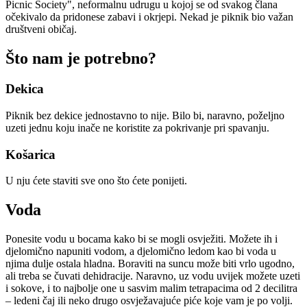
Picnic Society", neformalnu udrugu u kojoj se od svakog člana
očekivalo da pridonese zabavi i okrjepi. Nekad je piknik bio važan
društveni običaj.
Što nam je potrebno?
Dekica
Piknik bez dekice jednostavno to nije. Bilo bi, naravno, poželjno
uzeti jednu koju inače ne koristite za pokrivanje pri spavanju.
Košarica
U nju ćete staviti sve ono što ćete ponijeti.
Voda
Ponesite vodu u bocama kako bi se mogli osvježiti. Možete ih i
djelomično napuniti vodom, a djelomično ledom kao bi voda u
njima dulje ostala hladna. Boraviti na suncu može biti vrlo ugodno,
ali treba se čuvati dehidracije. Naravno, uz vodu uvijek možete uzeti
i sokove, i to najbolje one u sasvim malim tetrapacima od 2 decilitra
– ledeni čaj ili neko drugo osvježavajuće piće koje vam je po volji.