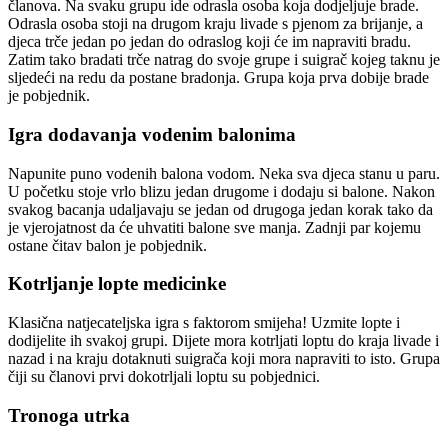
članova. Na svaku grupu ide odrasla osoba koja dodjeljuje brade.
Odrasla osoba stoji na drugom kraju livade s pjenom za brijanje, a
djeca trče jedan po jedan do odraslog koji će im napraviti bradu.
Zatim tako bradati trče natrag do svoje grupe i suigrač kojeg taknu je
sljedeći na redu da postane bradonja. Grupa koja prva dobije brade
je pobjednik.
Igra dodavanja vodenim balonima
Napunite puno vodenih balona vodom. Neka sva djeca stanu u paru.
U početku stoje vrlo blizu jedan drugome i dodaju si balone. Nakon
svakog bacanja udaljavaju se jedan od drugoga jedan korak tako da
je vjerojatnost da će uhvatiti balone sve manja. Zadnji par kojemu
ostane čitav balon je pobjednik.
Kotrljanje lopte medicinke
Klasična natjecateljska igra s faktorom smijeha! Uzmite lopte i
dodijelite ih svakoj grupi. Dijete mora kotrljati loptu do kraja livade i
nazad i na kraju dotaknuti suigrača koji mora napraviti to isto. Grupa
čiji su članovi prvi dokotrljali loptu su pobjednici.
Tronoga utrka