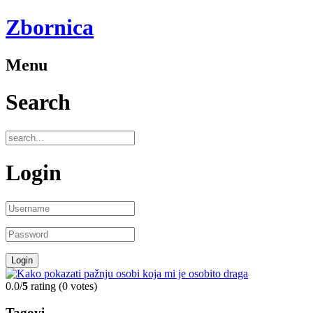
Zbornica
Menu
Search
Login
0.0/
5
rating (0 votes)
Tagovi