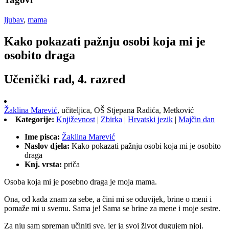
ljubav
,
mama
Kako pokazati pažnju osobi koja mi je
osobito draga
Učenički rad, 4. razred
Žaklina Marević
,
učiteljica,
OŠ Stjepana Radića, Metković
Kategorije:
Književnost
|
Zbirka
|
Hrvatski jezik
|
Majčin dan
Ime pisca:
Žaklina Marević
Naslov djela:
Kako pokazati pažnju osobi koja mi je osobito
draga
Knj. vrsta:
priča
Osoba koja mi je posebno draga je moja mama.
Ona, od kada znam za sebe, a čini mi se oduvijek, brine o meni i
pomaže mi u svemu. Sama je! Sama se brine za mene i moje sestre.
Za nju sam spreman učiniti sve, jer ja svoj život dugujem njoj.