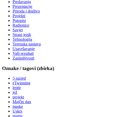
Predavanja
Prezentacije
Priroda i društvo
Projekti
Putopisi
Radionice
Savjet
Strani jezik
Tehnologija
Terenska nastava
Usavršavanje
Vaši rezultati
Zanimljivosti
Oznake / tagovi (zbirka)
3 razred
eTwinning
leptir
jež
projekt
Majčin dan
maske
Uskrs
mama