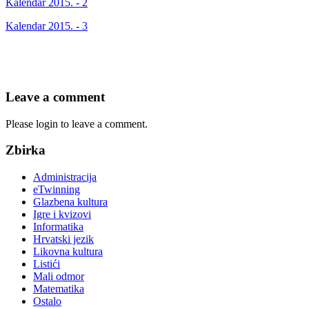
Kalendar 2015. - 2
Kalendar 2015. - 3
Leave a comment
Please login to leave a comment.
Zbirka
Administracija
eTwinning
Glazbena kultura
Igre i kvizovi
Informatika
Hrvatski jezik
Likovna kultura
Listići
Mali odmor
Matematika
Ostalo