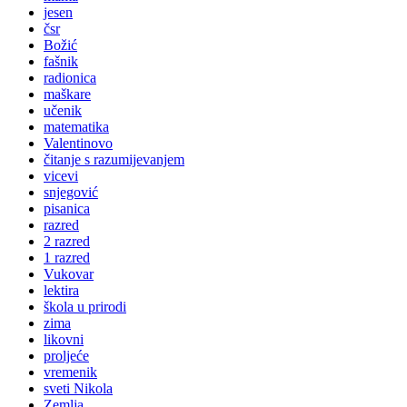
jesen
čsr
Božić
fašnik
radionica
maškare
učenik
matematika
Valentinovo
čitanje s razumijevanjem
vicevi
snjegović
pisanica
razred
2 razred
1 razred
Vukovar
lektira
škola u prirodi
zima
likovni
proljeće
vremenik
sveti Nikola
Zemlja