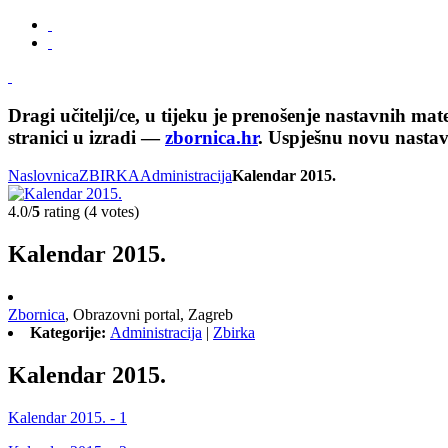
Dragi učitelji/ce, u tijeku je prenošenje nastavnih ma
stranici u izradi —
zbornica.hr
. Uspješnu novu nasta
Naslovnica
ZBIRKA
Administracija
Kalendar 2015.
4.0/
5
rating (4 votes)
Kalendar 2015.
Zbornica
,
Obrazovni portal,
Zagreb
Kategorije:
Administracija
|
Zbirka
Kalendar 2015.
Kalendar 2015. - 1