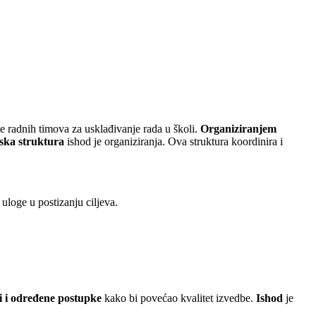
je radnih timova za usklađivanje rada u školi.
Organiziranjem
jska
struktura
ishod je organiziranja. Ova struktura koordinira i
 uloge u postizanju ciljeva.
i i određene
postupke
kako bi povećao kvalitet izvedbe.
Ishod
je