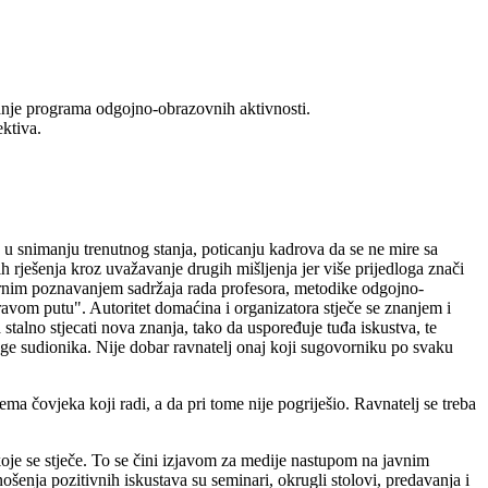
anje programa odgojno-obrazovnih aktivnosti.
ektiva.
 u snimanju trenutnog stanja, poticanju kadrova da se ne mire sa
 rješenja kroz uvažavanje drugih mišljenja jer više prijedloga znači
ernim poznavanjem sadržaja rada profesora, metodike odgojno-
ravom putu". Autoritet domaćina i organizatora stječe se znanjem i
talno stjecati nova znanja, tako da uspoređuje tuđa iskustva, te
edloge sudionika. Nije dobar ravnatelj onaj koji sugovorniku po svaku
a čovjeka koji radi, a da pri tome nije pogriješio. Ravnatelj se treba
koje se stječe. To se čini izjavom za medije nastupom na javnim
ošenja pozitivnih iskustava su seminari, okrugli stolovi, predavanja i