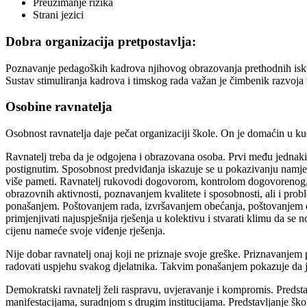
Preuzimanje rizika
Strani jezici
Dobra organizacija pretpostavlja:
Poznavanje pedagoških kadrova njihovog obrazovanja prethodnih iskus
Sustav stimuliranja kadrova i timskog rada važan je čimbenik razvoja t
Osobine ravnatelja
Osobnost ravnatelja daje pečat organizaciji škole. On je domaćin u ku
Ravnatelj treba da je odgojena i obrazovana osoba. Prvi među jednakim
postignutim. Sposobnost predviđanja iskazuje se u pokazivanju namjera
više pameti. Ravnatelj rukovodi dogovorom, kontrolom dogovorenog, 
obrazovnih aktivnosti, poznavanjem kvalitete i sposobnosti, ali i pro
ponašanjem. Poštovanjem rada, izvršavanjem obećanja, poštovanjem osob
primjenjivati najuspješnija rješenja u kolektivu i stvarati klimu da se 
cijenu nameće svoje viđenje rješenja.
Nije dobar ravnatelj onaj koji ne priznaje svoje greške. Priznavanjem 
radovati uspjehu svakog djelatnika. Takvim ponašanjem pokazuje da je 
Demokratski ravnatelj želi raspravu, uvjeravanje i kompromis. Predsta
manifestacijama, suradnjom s drugim institucijama. Predstavljanje škol