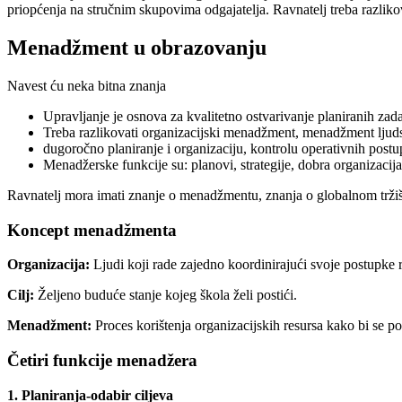
priopćenja na stručnim skupovima odgajatelja. Ravnatelj treba razliko
Menadžment u obrazovanju
Navest ću neka bitna znanja
Upravljanje je osnova za kvalitetno ostvarivanje planiranih zad
Treba razlikovati organizacijski menadžment, menadžment ljudsk
dugoročno planiranje i organizaciju, kontrolu operativnih postu
Menadžerske funkcije su: planovi, strategije, dobra organizacija
Ravnatelj mora imati znanje o menadžmentu, znanja o globalnom tržišt
Koncept menadžmenta
Organizacija:
Ljudi koji rade zajedno koordinirajući svoje postupke r
Cilj:
Željeno buduće stanje kojeg škola želi postići.
Menadžment:
Proces korištenja organizacijskih resursa kako bi se post
Četiri funkcije menadžera
1. Planiranja-odabir ciljeva