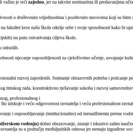
i važno je reći
zajedno
, jer na takvim seminarima ili predavanjima učeni
vnosti o društvenim vrijednostima i pozitivnim stavovima koji su bitn
a fakultet kroz našu školu otkrije sebe i svoje sposobnosti kako bi upisa
ijskih) na putu ostvarivanja ciljeva škole.
u odraslih.
nosti stjecanje osposobljenosti za cjeloživotno učenje, usvajanje kulturn
fesionalni razvoj zaposlenih. Snimanje obrazovnih potreba i poticanje pe
jnog timskog rada, konstruktivno rješavanje sukoba i razvoj samovredno
mnog, profesionalnog i
to iziskuje i veću odgovornost ravnatelja i veću profesionalnost ravnat
ovanje i osposobljavanje (institucionalno) od menadžmenta prema vodst
nadžerskom
vođenju)
dobro obrazovanje, znanje i iskustvo zatim naučene
 ravnatelja su u području međuljudskih odnosa jer nemaju izgrađene soc