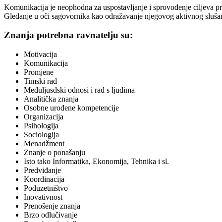
Komunikacija je neophodna za uspostavljanje i sprovođenje ciljeva p
Gledanje u oči sagovornika kao odražavanje njegovog aktivnog slušanj
Znanja potrebna ravnatelju su:
Motivacija
Komunikacija
Promjene
Timski rad
Međuljusdski odnosi i rad s ljudima
Analitička znanja
Osobne urođene kompetencije
Organizacija
Psihologija
Sociologija
Menadžment
Znanje o ponašanju
Isto tako Informatika, Ekonomija, Tehnika i sl.
Predviđanje
Koordinacija
Poduzetništvo
Inovativnost
Prenošenje znanja
Brzo odlučivanje