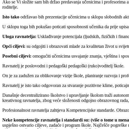
Ako se Vi složite sam bih držao predavanja učenicima i profesorima al
roditelje.
Isto tako
održavao bih prezentacije učenicima u sklopu slobodnih akti
U sklopu toga bih pokušao poticati sposobnosti učenika da prije upisa n
Uloga ravnatelja:
Usklađivanje potencijala (ljudskih, fizičkih i financ
Opći ciljevi:
su odgojiti i obrazovati mlade za kvalitetan život u svijet
Posebni ciljevi:
omogućiti učenicima usvajanje znanja, vještina i sposob
Ravnatelj je poslovodni i pedagoški pedagoški (ruko)voditelj škole.
On je za zadužen za oblikovanje vizije škole, planiranje razvoja i pro
Ravnatelj je isto tako odgovoran za stvaranje pozitivne klime, potica
Današnje decentralizirano školstvo i upravljanje školom traži autono
kreativnog ravnatelja, zbog veće složenosti odgojno obrazovnog rada, š
Profesionalnost ravnatelja zahtjeva Kompetencijske standarde. Obraz
Neke kompetencije ravnatelja i standardi su: (više o tome u me
uspješno ostvario ciljeve, zadaće i program škole. Najčešće pogreške