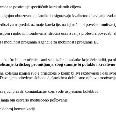
reda te postizanje specifičnih kurikularnih ciljeva.
odgojno obrazovno djelatnike i osiguravaju kvalitetno obavljanje zadat
ijedlozi za napredak uz moje korekcije, na taj način bi povećao
motivaci
isijom i njihovim fondovima) stručna usavršvanja profesora povećati, 
u i mobilnost programa Agencije za mobilnost i programe EU.
o što bi npr: učenici sami sebi izabrali zadatke koje žele raditi, pa obzi
oticanje kritičkog promišljanja zbog sumnje bi potaklo i kreativno 
na kolegiju iznijeli svoje prijedloge o kojim bi svi razgovarali i dali sv
. Davanjem određene slobode djelatnicima dobili smo njihovu motivaciju 
avajući pravila komunikacije koja vode uspješnom kolektivu.
lušanja bih ostvario međusobno poštovanje.
o dobroj komunikaciji.