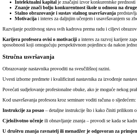
Intelektualni kapital
je značajni izvor konkurentske prednosti
Znanje znači bolju konkurentnost škole u odnosu na druge
Stalno obrazovanje i sustav stalnog usavršavanja
predstavlja
Motivacija
i interes za daljnjim učenjem i usavršavanjem su zbo
Razvijanje pozitivnog stava svih kadrova prema radu i ciljevi obrazov
Karijera profesora ovisi o motivaciji
a interes za razvoj karijere zap
sposobnosti koji omogućuju perspektivnom pojedincu da nakon jednost
Stručna usvršavanja
Obrazovanje nastavnika provoditi na sveučilišnoj razini.
Uvesti izborne predmete i kvalificirati nastavnika za izvođenje nastave
Povećati sudjelovanje profesionalne obuke, ako je moguće nekog prak
Kod usavršavanja profesora kroz seminare voditi računa o sljedećem:
Instrukcije za posao
– detaljne instrukcije što i kako činiti prilikom 
Cjeloživotno učenje
ili obnavljanje znanja – provodi se kada se kad
U društvu znanja ravnatelj ili menadžer je odgovoran za primjenu 