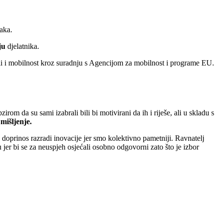
aka.
ju
djelatnika.
ali i mobilnost kroz suradnju s Agencijom za mobilnost i programe EU.
rom da su sami izabrali bili bi motivirani da ih i riješe, ali u skladu s
mišljenje.
oj doprinos razradi inovacije jer smo kolektivno pametniji. Ravnatelj
jer bi se za neuspjeh osjećali osobno odgovorni zato što je izbor