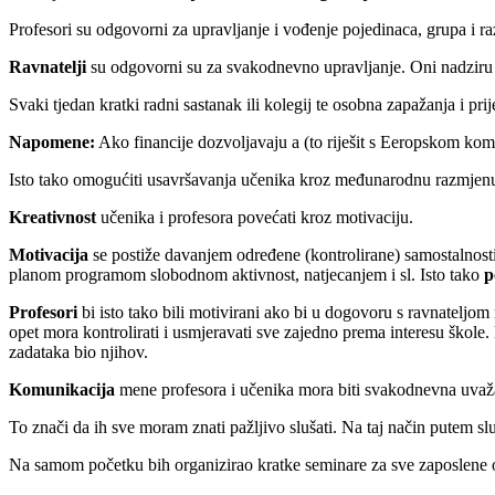
Profesori su odgovorni za upravljanje i vođenje pojedinaca, grupa i raz
Ravnatelji
su odgovorni su za svakodnevno upravljanje. Oni nadziru 
Svaki tjedan kratki radni sastanak ili kolegij te osobna zapažanja i pr
Napomene:
Ako financije dozvoljavaju a (to riješit s Eeropskom kom
Isto tako omogućiti usavršavanja učenika kroz međunarodnu razmjen
Kreativnost
učenika i profesora povećati kroz motivaciju.
Motivacija
se postiže davanjem određene (kontrolirane) samostalnosti tak
planom programom slobodnom aktivnost, natjecanjem i sl. Isto tako
p
Profesori
bi isto tako bili motivirani ako bi u dogovoru s ravnateljom 
opet mora kontrolirati i usmjeravati sve zajedno prema interesu škole
zadataka bio njihov.
Komunikacija
mene profesora i učenika mora biti svakodnevna uvaž
To znači da ih sve moram znati pažljivo slušati. Na taj način putem s
Na samom početku bih organizirao kratke seminare za sve zaposlene 