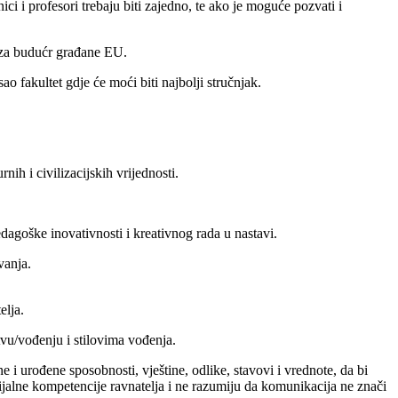
ci i profesori trebaju biti zajedno, te ako je moguće pozvati i
i za budućr građane EU.
o fakultet gdje će moći biti najbolji stručnjak.
ih i civilizacijskih vrijednosti.
dagoške inovativnosti i kreativnog rada u nastavi.
vanja.
elja.
vu/vođenju i stilovima vođenja.
 i urođene sposobnosti, vještine, odlike, stavovi i vrednote, da bi
ijalne kompetencije ravnatelja i ne razumiju da komunikacija ne znači