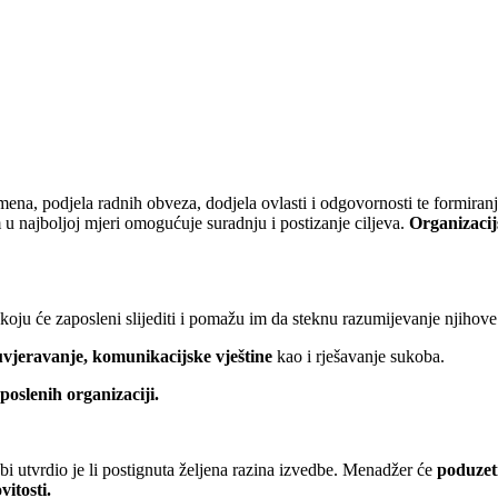
mena, podjela radnih obveza, dodjela ovlasti i odgovornosti te formiran
u najboljoj mjeri omogućuje suradnju i postizanje ciljeva.
Organizaci
 koju će zaposleni slijediti i pomažu im da steknu razumijevanje njihove
 uvjeravanje, komunikacijske vještine
kao i rješavanje sukoba.
poslenih organizaciji.
bi utvrdio je li postignuta željena razina izvedbe. Menadžer će
poduzet
itosti.