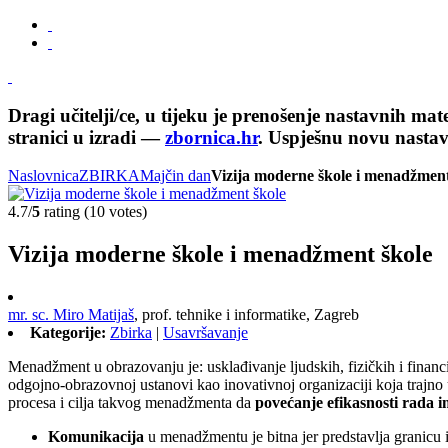
Dragi učitelji/ce, u tijeku je prenošenje nastavnih ma
stranici u izradi —
zbornica.hr
. Uspješnu novu nasta
Naslovnica
ZBIRKA
Majčin dan
Vizija moderne škole i menadžment
4.7/
5
rating (10 votes)
Vizija moderne škole i menadžment škole
mr. sc. Miro Matijaš
,
prof. tehnike i informatike, Zagreb
Kategorije:
Zbirka
|
Usavršavanje
Menadžment u obrazovanju je: usklađivanje ljudskih, fizičkih i financi
odgojno-obrazovnoj ustanovi kao inovativnoj organizaciji koja trajno
procesa i cilja takvog menadžmenta da
povećanje efikasnosti rada i
Komunikacija
u menadžmentu je bitna jer predstavlja granicu 