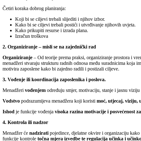
Četiri koraka dobrog planiranja:
Koji bi se ciljevi trebali slijediti i njihov izbor.
Kako bi se ciljevi trebali postići i utvrđivanje njihovih uvjeta.
Kako prikupiti resurse i izrada plana.
Izračun troškova
2. Organiziranje – misli se na zajednički rad
Organiziranje
– Od teorije prema praksi, organiziranje prostora i vre
menadžeri stvaraju strukturu radnih odnosa među suradnicima koja im 
motivira zaposlene kako bi zajedno radili i postizali ciljeve.
3. Vođenje ili koordinacija zaposlenika i poslova.
Menadžeri
vođenjem
određuju smjer, motivaciju, stanje i jasnu viziju
Vodstvo
podrazumijeva menadžera koji koristi
moć, utjecaj, viziju,
Ishod
je funkcije vođenja
visoka razina motivacije i posvećenost za
4. Kontrola ili nadzor
Menadžer će
nadzirati
pojedince, djelatne okvire i organizaciju kako 
funkcije kontrole
točna mjera izvedbe te regulacija učinka i učinkov