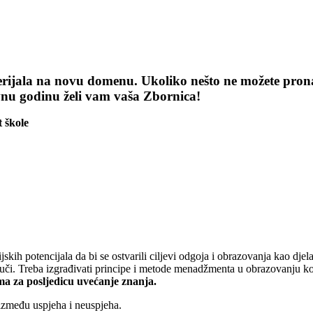
terijala na novu domenu. Ukoliko nešto ne možete pronaći
vnu godinu želi vam vaša Zbornica!
 škole
jskih potencijala da bi se ostvarili ciljevi odgoja i obrazovanja kao dj
 uči. Treba izgrađivati principe i metode menadžmenta u obrazovanju ko
ma za posljedicu uvećanje znanja.
između uspjeha i neuspjeha.