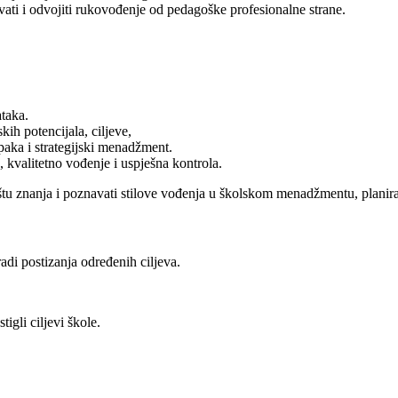
vati i odvojiti rukovođenje od pedagoške profesionalne strane.
ataka.
ih potencijala, ciljeve,
paka i strategijski menadžment.
, kvalitetno vođenje i uspješna kontrola.
u znanja i poznavati stilove vođenja u školskom menadžmentu, planiran
adi postizanja određenih ciljeva.
igli ciljevi škole.