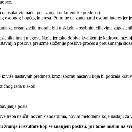
 uopće.
.
 najisplativiji način postizanja konkurentske prednosti.
g osobnog i općeg interesa. Pri tome ne zanemariti osobni interes jer j
anja za organizaciju moraju biti u skladu s osobnim ciljevima zaposleni
oslenika ima i njegova škola jer tako dobiva kvalitetnije kadrove, razvoj
avnijih poslova preuzme složenije poslove proces a preuzimanja složen
 iz više nastavnih predmeta kroz izbornu nastavu koja bi poticala krativ
tičnog rada u školi.
obavljanja posla.
rove treba naučiti novim standardima, novim metodama koje nastaju za v
znanja i rezultate koji se znanjem postižu, pri tome mislim na sve