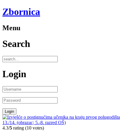
Zbornica
Menu
Search
Login
4.3/
5
rating (10 votes)