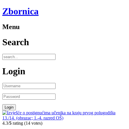
Zbornica
Menu
Search
Login
4.3/
5
rating (14 votes)