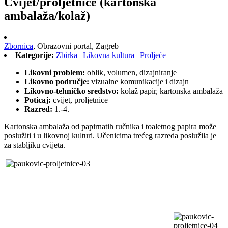
Cvijet/proljetnice (kartonska
ambalaža/kolaž)
Zbornica
,
Obrazovni portal,
Zagreb
Kategorije:
Zbirka
|
Likovna kultura
|
Proljeće
Likovni problem:
oblik, volumen, dizajniranje
Likovno područje:
vizualne komunikacije i dizajn
Likovno-tehničko sredstvo:
kolaž papir, kartonska ambalaža
Poticaj:
cvijet, proljetnice
Razred:
1.-4.
Kartonska ambalaža od papirnatih ručnika i toaletnog papira može
poslužiti i u likovnoj kulturi. Učenicima trećeg razreda poslužila je
za stabljiku cvijeta.