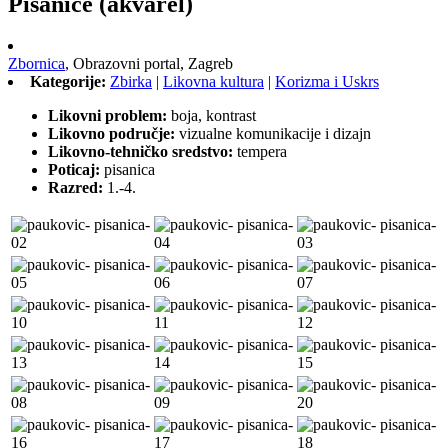
Pisanice (akvarel)
Zbornica
,
Obrazovni portal,
Zagreb
Kategorije:
Zbirka
|
Likovna kultura
|
Korizma i Uskrs
Likovni problem:
boja, kontrast
Likovno područje:
vizualne komunikacije i dizajn
Likovno-tehničko sredstvo:
tempera
Poticaj:
pisanica
Razred:
1.-4.