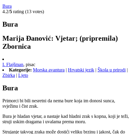
Bura
4.2/
5
rating (13 votes)
Bura
Marija Đanović: Vjetar; (pripremila)
Zbornica
I. Flajšman
,
pisac
Kategorije:
Morska avantura
|
Hrvatski jezik
|
Škola u prirodi
|
Zbirka
|
Ljeto
Bura
Primorci bi bili nesretni da nema bure koja im donosi sunca,
svježinu i čist zrak.
Bura je hladan vjetar, a nastaje kad hladni zrak s kopna, koji je teži,
struji uskim dragama i uvalama prema moru.
Strujanje takvog zraka može dostići veliku brzinu i jakost, čak do