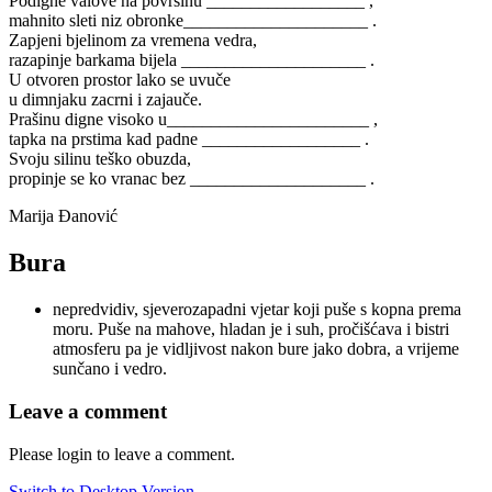
Podigne valove na površinu __________________ ,
mahnito sleti niz obronke_____________________ .
Zapjeni bjelinom za vremena vedra,
razapinje barkama bijela _____________________ .
U otvoren prostor lako se uvuče
u dimnjaku zacrni i zajauče.
Prašinu digne visoko u_______________________ ,
tapka na prstima kad padne __________________ .
Svoju silinu teško obuzda,
propinje se ko vranac bez ____________________ .
Marija Đanović
Bura
nepredvidiv, sjeverozapadni vjetar koji puše s kopna prema
moru. Puše na mahove, hladan je i suh, pročišćava i bistri
atmosferu pa je vidljivost nakon bure jako dobra, a vrijeme
sunčano i vedro.
Leave a comment
Please login to leave a comment.
Switch to Desktop Version