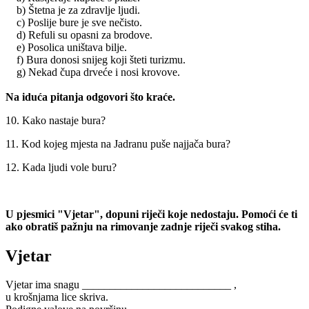
b) Štetna je za zdravlje ljudi.
c) Poslije bure je sve nečisto.
d) Refuli su opasni za brodove.
e) Posolica uništava bilje.
f) Bura donosi snijeg koji šteti turizmu.
g) Nekad čupa drveće i nosi krovove.
Na iduća pitanja odgovori što kraće.
10. Kako nastaje bura?
11. Kod kojeg mjesta na Jadranu puše najjača bura?
12. Kada ljudi vole buru?
U pjesmici "Vjetar", dopuni riječi koje nedostaju. Pomoći će ti
ako obratiš pažnju na rimovanje zadnje riječi svakog stiha.
Vjetar
Vjetar ima snagu ___________________________ ,
u krošnjama lice skriva.