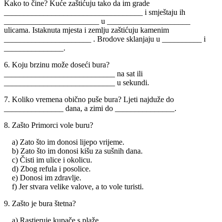
Kako to čine? Kuće zaštićuju tako da im grade
___________________________________ i smještaju ih
________________________ u _____________________
ulicama. Istaknuta mjesta i zemlju zaštićuju kamenim
______________________ . Brodove sklanjaju u __________ i
_______________.
6. Koju brzinu može doseći bura?
____________________________ na sat ili
____________________________ u sekundi.
7. Koliko vremena obično puše bura? Ljeti najduže do
_______________ dana, a zimi do _______________.
8. Zašto Primorci vole buru?
a) Zato što im donosi lijepo vrijeme.
b) Zato što im donosi kišu za sušnih dana.
c) Čisti im ulice i okolicu.
d) Zbog refula i posolice.
e) Donosi im zdravlje.
f) Jer stvara velike valove, a to vole turisti.
9. Zašto je bura štetna?
a) Rastjeruje kupače s plaže.