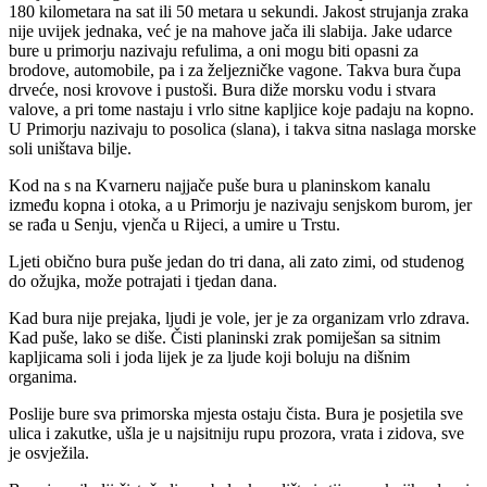
180 kilometara na sat ili 50 metara u sekundi. Jakost strujanja zraka
nije uvijek jednaka, već je na mahove jača ili slabija. Jake udarce
bure u primorju nazivaju refulima, a oni mogu biti opasni za
brodove, automobile, pa i za željezničke vagone. Takva bura čupa
drveće, nosi krovove i pustoši. Bura diže morsku vodu i stvara
valove, a pri tome nastaju i vrlo sitne kapljice koje padaju na kopno.
U Primorju nazivaju to posolica (slana), i takva sitna naslaga morske
soli uništava bilje.
Kod na s na Kvarneru najjače puše bura u planinskom kanalu
između kopna i otoka, a u Primorju je nazivaju senjskom burom, jer
se rađa u Senju, vjenča u Rijeci, a umire u Trstu.
Ljeti obično bura puše jedan do tri dana, ali zato zimi, od studenog
do ožujka, može potrajati i tjedan dana.
Kad bura nije prejaka, ljudi je vole, jer je za organizam vrlo zdrava.
Kad puše, lako se diše. Čisti planinski zrak pomiješan sa sitnim
kapljicama soli i joda lijek je za ljude koji boluju na dišnim
organima.
Poslije bure sva primorska mjesta ostaju čista. Bura je posjetila sve
ulica i zakutke, ušla je u najsitniju rupu prozora, vrata i zidova, sve
je osvježila.