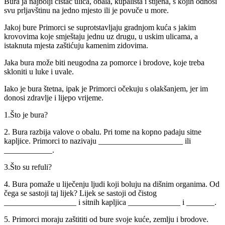
Bura ja najbolji čistač ulica, obala, kupališta i stijena, s kojih odnosi
svu prljavštinu na jedno mjesto ili je povuče u more.
Jakoj bure Primorci se suprotstavljaju gradnjom kuća s jakim
krovovima koje smještaju jednu uz drugu, u uskim ulicama, a
istaknuta mjesta zaštićuju kamenim zidovima.
Jaka bura može biti neugodna za pomorce i brodove, koje treba
skloniti u luke i uvale.
Iako je bura štetna, ipak je Primorci očekuju s olakšanjem, jer im
donosi zdravlje i lijepo vrijeme.
1.Što je bura?
2. Bura razbija valove o obalu. Pri tome na kopno padaju sitne
kapljice. Primorci to nazivaju _____________________ ili
____________.
3.Što su refuli?
4. Bura pomaže u liječenju ljudi koji boluju na dišnim organima. Od
čega se sastoji taj lijek? Lijek se sastoji od čistog
__________________ i sitnih kapljica _____________ i _______.
5. Primorci moraju zaštititi od bure svoje kuće, zemlju i brodove.