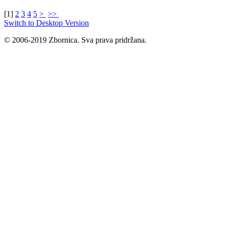
[
1
]
2
3
4
5
>
>>
Switch to Desktop Version
© 2006-2019 Zbornica. Sva prava pridržana.