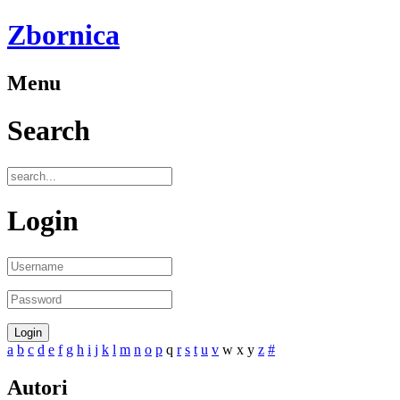
Zbornica
Menu
Search
Login
a
b
c
d
e
f
g
h
i
j
k
l
m
n
o
p
q
r
s
t
u
v
w
x
y
z
#
Autori