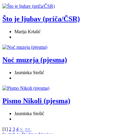
Što je ljubav (priča/ČSR)
Marija Krtalić
Noć muzeja (pjesma)
Jasminka Stošić
Pismo Nikoli (pjesma)
Jasminka Stošić
[
1
]
2
3
4
>
>>