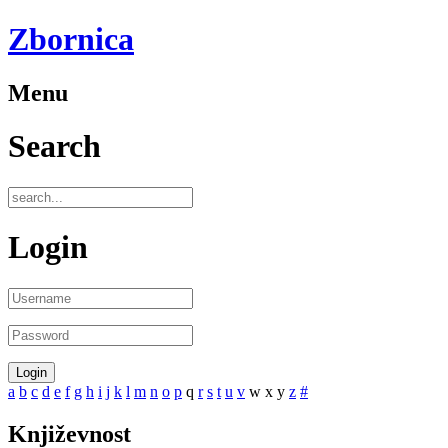
Zbornica
Menu
Search
Login
a
b
c
d
e
f
g
h
i
j
k
l
m
n
o
p
q
r
s
t
u
v
w
x
y
z
#
Književnost