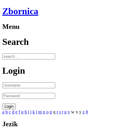
Zbornica
Menu
Search
Login
a
b
c
d
e
f
g
h
i
j
k
l
m
n
o
p
q
r
s
t
u
v
w
x
y
z
#
Jezik