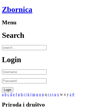
Zbornica
Menu
Search
Login
a
b
c
d
e
f
g
h
i
j
k
l
m
n
o
p
q
r
s
t
u
v
w
x
y
z
#
Priroda i društvo